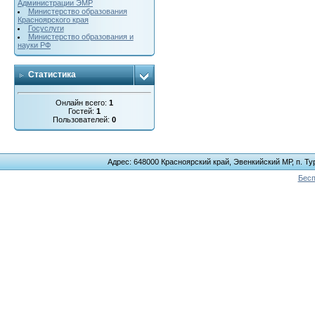
Администрации ЭМР
Министерство образования
Красноярского края
Госуслуги
Министерство образования и
науки РФ
Статистика
Онлайн всего:
1
Гостей:
1
Пользователей:
0
Адрес: 648000 Красноярский край, Эвенкийский МР, п. Тур
Бесп