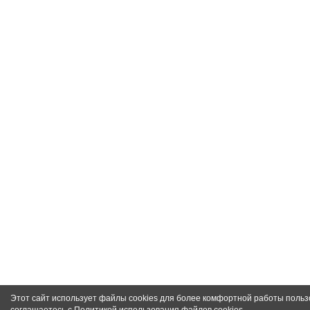
Этот сайт использует файлы cookies для более комфортной работы польз
соглашаетесь с
Политикой использования файлов cookies
.