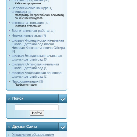
Рабочие программы
[98]
Рабочие программы
Всероссийские конкурсы,
олипиады
[8]
Материалы Всероссийских олимпиад,
сочинений конкурсов
итоговая аттестация
[27]
итоговая аттестация
Воспитательная работа
[17]
Нормативные акты
[7]
филиал Чириндинская начальная
школа - детский сад имени
Николая Константиновича Оёгира
[0]
филиал Экондинская начальная
школа - детский сад
[0]
филиал Юктинская начальная
школа - детский сад
[1]
филиал Кислоканская основная
школа - детский сад
[1]
Профориентация
[5]
Профориентация
Поиск
Друзья Сайта
Управление образованием