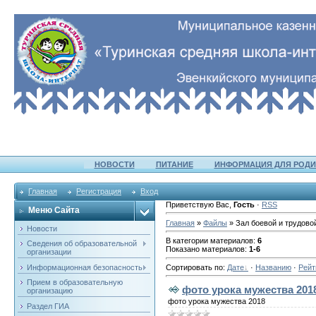
НОВОСТИ
ПИТАНИЕ
ИНФОРМАЦИЯ ДЛЯ РОДИ
Главная
Регистрация
Вход
Приветствую Вас
,
Гость
·
RSS
Меню Сайта
Главная
»
Файлы
» Зал боевой и трудово
Новости
В категории материалов
:
6
Сведения об образовательной
Показано материалов
:
1-6
организации
Информационная безопасность
Сортировать по
:
Дате
·
Названию
·
Рейт
Прием в образовательную
фото урока мужества 201
организацию
фото урока мужества 2018
Раздел ГИА