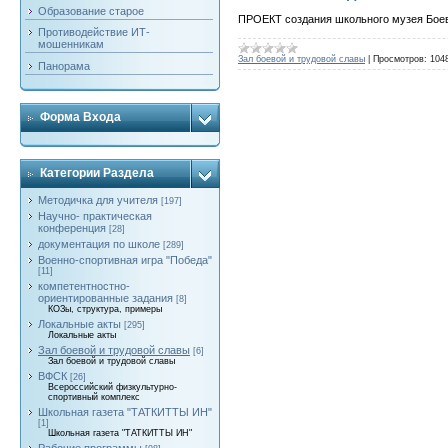
Образование старое
ПРОЕКТ создания школьного музея Бое
Противодействие ИТ-
мошенникам
Зал боевой и трудовой славы
|
Просмотров:
104
Панорама
Форма Входа
Категории Раздела
Методичка для учителя
[197]
Научно- практическая
конференция
[28]
документация по школе
[289]
Военно-спортивная игра "Победа"
[11]
компетентностно-
ориентированные задания
[8]
КОЗы, структура, примеры
Локальные акты
[295]
Локальные акты
Зал боевой и трудовой славы
[6]
Зал боевой и трудовой славы
ВФСК
[26]
Всероссийский физкультурно-
спортивный комплекс
Школьная газета "ТАТКИТТЫ ИН"
[1]
Школьная газета "ТАТКИТТЫ ИН"