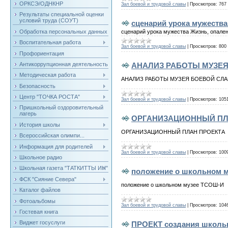
ОРКСЭ/ОДНКНР
Зал боевой и трудовой славы
|
Просмотров:
767
Результаты специальной оценки
условий труда (СОУТ)
сценарий урока мужества
сценарий урока мужества Жизнь, опале
Обработка персональных данных
Воспитательная работа
Зал боевой и трудовой славы
|
Просмотров:
800
Профориентация
АНАЛИЗ РАБОТЫ МУЗЕ
Антикоррупционная деятельность
Методическая работа
АНАЛИЗ РАБОТЫ МУЗЕЯ БОЕВОЙ СЛ
Безопасность
Центр "ТОЧКА РОСТА"
Зал боевой и трудовой славы
|
Просмотров:
105
Пришкольный оздоровительный
лагерь
ОРГАНИЗАЦИОННЫЙ ПЛ
История школы
ОРГАНИЗАЦИОННЫЙ ПЛАН ПРОЕКТА
Всероссийская олимпи...
Информация для родителей
Зал боевой и трудовой славы
|
Просмотров:
100
Школьное радио
Школьная газета "ТАТКИТТЫ ИН"
положение о школьном 
ФСК "Сияние Севера"
положение о школьном музее ТСОШ-И
Каталог файлов
Фотоальбомы
Зал боевой и трудовой славы
|
Просмотров:
104
Гостевая книга
Виджет госуслуги
ПРОЕКТ создания школьн