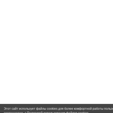
Этот сайт использует файлы cookies для более комфортной работы польз
соглашаетесь с
Политикой использования файлов cookies
.