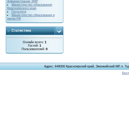
Администрации ЭМР
Министерство образования
Красноярского края
Госуслуги
Министерство образования и
науки РФ
Статистика
Онлайн всего:
1
Гостей:
1
Пользователей:
0
Адрес: 648000 Красноярский край, Эвенкийский МР, п. Тур
Бесп