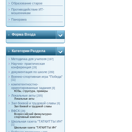
Образование старое
Противодействие ИТ-
мошенникам
Панорама
Форма Входа
Категории Раздела
Методичка для учителя
[197]
Научно- практическая
конференция
[28]
документация по школе
[289]
Военно-спортивная игра "Победа"
[11]
компетентностно-
ориентированные задания
[8]
КОЗы, структура, примеры
Локальные акты
[295]
Локальные акты
Зал боевой и трудовой славы
[6]
Зал боевой и трудовой славы
ВФСК
[26]
Всероссийский физкультурно-
спортивный комплекс
Школьная газета "ТАТКИТТЫ ИН"
[1]
Школьная газета "ТАТКИТТЫ ИН"