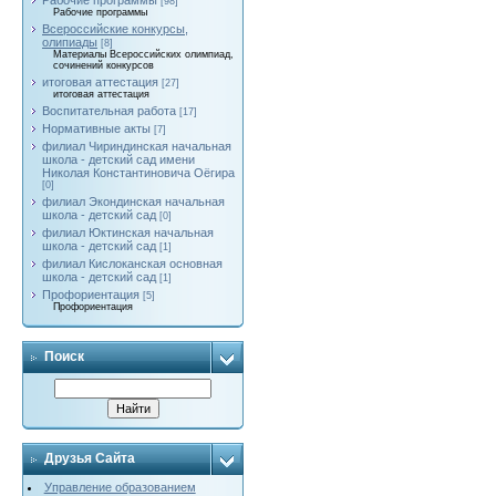
Рабочие программы
[98]
Рабочие программы
Всероссийские конкурсы,
олипиады
[8]
Материалы Всероссийских олимпиад,
сочинений конкурсов
итоговая аттестация
[27]
итоговая аттестация
Воспитательная работа
[17]
Нормативные акты
[7]
филиал Чириндинская начальная
школа - детский сад имени
Николая Константиновича Оёгира
[0]
филиал Экондинская начальная
школа - детский сад
[0]
филиал Юктинская начальная
школа - детский сад
[1]
филиал Кислоканская основная
школа - детский сад
[1]
Профориентация
[5]
Профориентация
Поиск
Друзья Сайта
Управление образованием