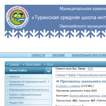
НОВОСТИ
ПИТАНИЕ
ИНФОРМАЦИЯ ДЛЯ РОДИ
Главная
Регистрация
Вход
Приветствую Вас
,
Гость
·
RSS
Меню Сайта
Главная
»
Файлы
»
Всероссийские конку
Новости
Протоколы школьного эта
Сведения об образовательной
организации
[
Скачать с сервера
(3.23 Mb) ]
Информационная безопасность
Протоколы школьного этапа 2020
Прием в образовательную
Категория
:
Всероссийские конкурсы, ол
организацию
Просмотров
:
482
|
Загрузок
:
457
|
Рейтин
Раздел ГИА