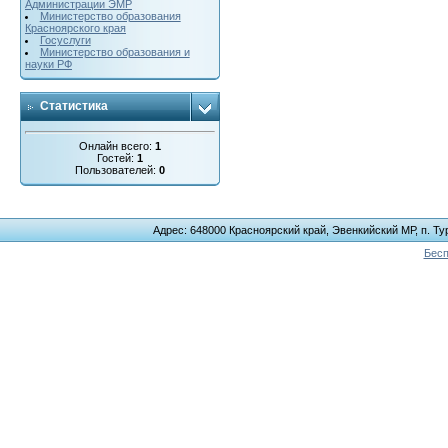
Администрации ЭМР
Министерство образования
Красноярского края
Госуслуги
Министерство образования и
науки РФ
Статистика
Онлайн всего:
1
Гостей:
1
Пользователей:
0
Адрес: 648000 Красноярский край, Эвенкийский МР, п. Тур
Бесп