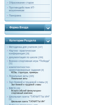
Образование старое
Противодействие ИТ-
мошенникам
Панорама
Форма Входа
Категории Раздела
Методичка для учителя
[197]
Научно- практическая
конференция
[28]
документация по школе
[289]
Военно-спортивная игра "Победа"
[11]
компетентностно-
ориентированные задания
[8]
КОЗы, структура, примеры
Локальные акты
[295]
Локальные акты
Зал боевой и трудовой славы
[6]
Зал боевой и трудовой славы
ВФСК
[26]
Всероссийский физкультурно-
спортивный комплекс
Школьная газета "ТАТКИТТЫ ИН"
[1]
Школьная газета "ТАТКИТТЫ ИН"