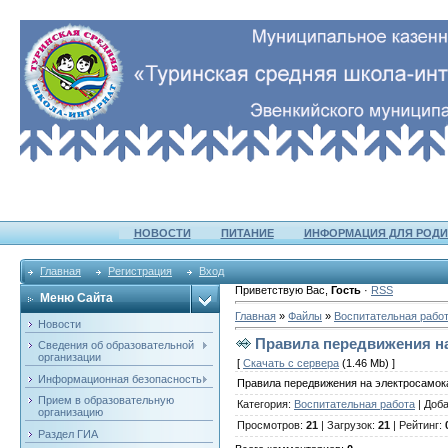
НОВОСТИ
ПИТАНИЕ
ИНФОРМАЦИЯ ДЛЯ РОДИ
Главная
Регистрация
Вход
Приветствую Вас
,
Гость
·
RSS
Меню Сайта
Главная
»
Файлы
»
Воспитательная рабо
Новости
Правила передвижения на
Сведения об образовательной
организации
[
Скачать с сервера
(1.46 Mb) ]
Информационная безопасность
Правила передвижения на электросамок
Прием в образовательную
Категория
:
Воспитательная работа
|
Доб
организацию
Просмотров
:
21
|
Загрузок
:
21
|
Рейтинг
:
Раздел ГИА