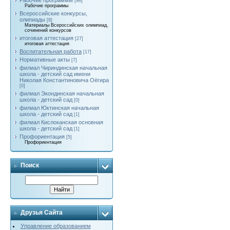
Рабочие программы
[98]
Рабочие программы
Всероссийские конкурсы,
олипиады
[8]
Материалы Всероссийских олимпиад,
сочинений конкурсов
итоговая аттестация
[27]
итоговая аттестация
Воспитательная работа
[17]
Нормативные акты
[7]
филиал Чириндинская начальная
школа - детский сад имени
Николая Константиновича Оёгира
[0]
филиал Экондинская начальная
школа - детский сад
[0]
филиал Юктинская начальная
школа - детский сад
[1]
филиал Кислоканская основная
школа - детский сад
[1]
Профориентация
[5]
Профориентация
Поиск
Друзья Сайта
Управление образованием