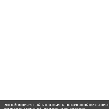
Этот сайт использует файлы cookies для более комфортной работы польз
соглашаетесь с
Политикой использования файлов cookies
.