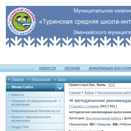
НОВОСТИ
ПИТАНИЕ
ИНФОРМАЦИЯ ДЛЯ РОДИ
Главная
Регистрация
Вход
Приветствую Вас
,
Гость
·
RSS
Меню Сайта
Главная
»
Файлы
»
Воспитательная рабо
Новости
методические рекоменда
Сведения об образовательной
организации
[
Скачать с сервера
(563.2 Kb) ]
Информационная безопасность
методические рекомендации выпускника
Прием в образовательную
Категория
:
Воспитательная работа
|
Доб
организацию
Просмотров
:
457
|
Загрузок
:
356
|
Рейтин
Раздел ГИА