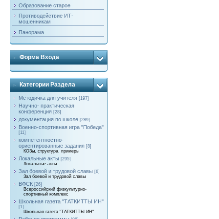
Образование старое
Противодействие ИТ-
мошенникам
Панорама
Форма Входа
Категории Раздела
Методичка для учителя
[197]
Научно- практическая
конференция
[28]
документация по школе
[289]
Военно-спортивная игра "Победа"
[11]
компетентностно-
ориентированные задания
[8]
КОЗы, структура, примеры
Локальные акты
[295]
Локальные акты
Зал боевой и трудовой славы
[6]
Зал боевой и трудовой славы
ВФСК
[26]
Всероссийский физкультурно-
спортивный комплекс
Школьная газета "ТАТКИТТЫ ИН"
[1]
Школьная газета "ТАТКИТТЫ ИН"