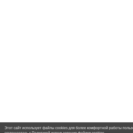
Этот сайт использует файлы cookies для более комфортной работы польз
соглашаетесь с
Политикой использования файлов cookies
.