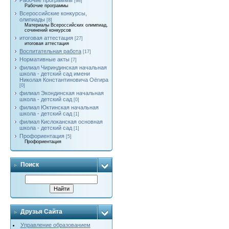
Рабочие программы
[98]
Рабочие программы
Всероссийские конкурсы,
олипиады
[8]
Материалы Всероссийских олимпиад,
сочинений конкурсов
итоговая аттестация
[27]
итоговая аттестация
Воспитательная работа
[17]
Нормативные акты
[7]
филиал Чириндинская начальная
школа - детский сад имени
Николая Константиновича Оёгира
[0]
филиал Экондинская начальная
школа - детский сад
[0]
филиал Юктинская начальная
школа - детский сад
[1]
филиал Кислоканская основная
школа - детский сад
[1]
Профориентация
[5]
Профориентация
Поиск
Друзья Сайта
Управление образованием