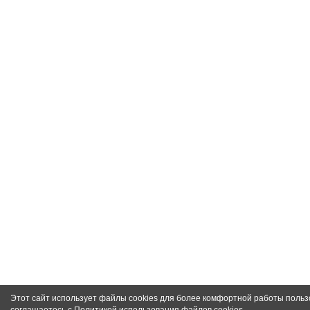
Этот сайт использует файлы cookies для более комфортной работы польз
соглашаетесь с
Политикой использования файлов cookies
.