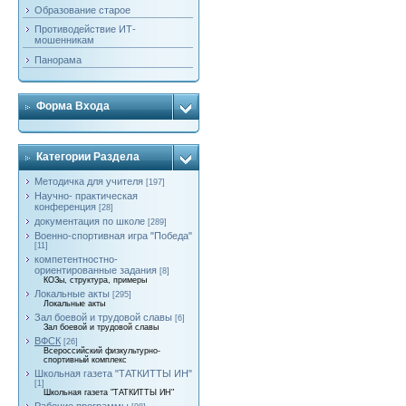
Образование старое
Противодействие ИТ-
мошенникам
Панорама
Форма Входа
Категории Раздела
Методичка для учителя
[197]
Научно- практическая
конференция
[28]
документация по школе
[289]
Военно-спортивная игра "Победа"
[11]
компетентностно-
ориентированные задания
[8]
КОЗы, структура, примеры
Локальные акты
[295]
Локальные акты
Зал боевой и трудовой славы
[6]
Зал боевой и трудовой славы
ВФСК
[26]
Всероссийский физкультурно-
спортивный комплекс
Школьная газета "ТАТКИТТЫ ИН"
[1]
Школьная газета "ТАТКИТТЫ ИН"