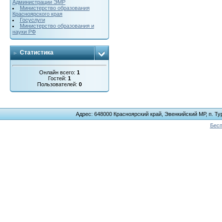
Администрации ЭМР
Министерство образования
Красноярского края
Госуслуги
Министерство образования и
науки РФ
Статистика
Онлайн всего:
1
Гостей:
1
Пользователей:
0
Адрес: 648000 Красноярский край, Эвенкийский МР, п. Тур
Бесп