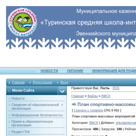
НОВОСТИ
ПИТАНИЕ
ИНФОРМАЦИЯ ДЛЯ РОДИ
Главная
Регистрация
Вход
Приветствую Вас
,
Гость
·
RSS
Меню Сайта
Главная
»
Файлы
»
ВФСК
Новости
План спортивно-массовы
Сведения об образовательной
организации
[
Скачать с сервера
(241.6 Kb) ]
Информационная безопасность
План спортивно-массовых мероприятий
Прием в образовательную
Категория
:
ВФСК
|
Добавил
:
shkolainterna
организацию
Просмотров
:
486
|
Загрузок
:
346
|
Рейтин
Раздел ГИА