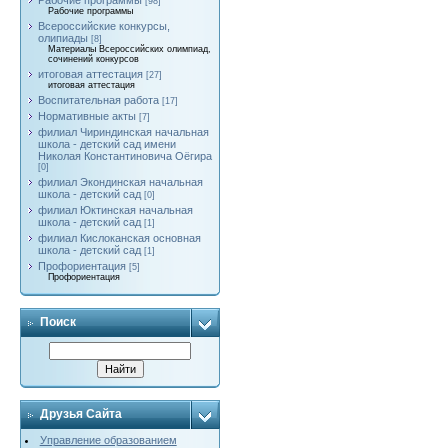
Рабочие программы
[98]
Рабочие программы
Всероссийские конкурсы,
олипиады
[8]
Материалы Всероссийских олимпиад,
сочинений конкурсов
итоговая аттестация
[27]
итоговая аттестация
Воспитательная работа
[17]
Нормативные акты
[7]
филиал Чириндинская начальная
школа - детский сад имени
Николая Константиновича Оёгира
[0]
филиал Экондинская начальная
школа - детский сад
[0]
филиал Юктинская начальная
школа - детский сад
[1]
филиал Кислоканская основная
школа - детский сад
[1]
Профориентация
[5]
Профориентация
Поиск
Друзья Сайта
Управление образованием