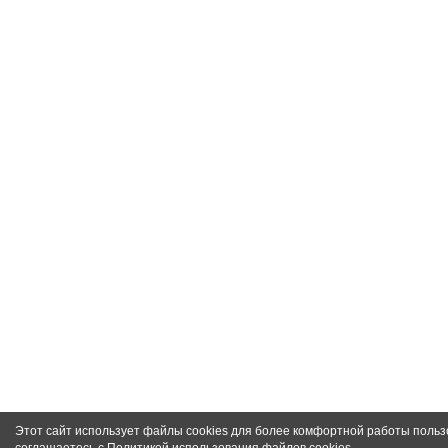
Этот сайт использует файлы cookies для более комфортной работы польз
соглашаетесь с
Политикой использования файлов cookies
.