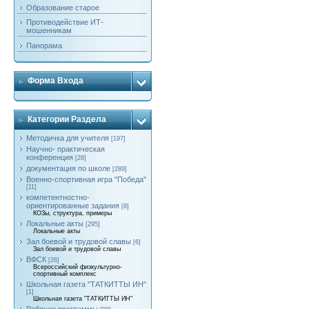
Образование старое
Противодействие ИТ-
мошенникам
Панорама
Форма Входа
Категории Раздела
Методичка для учителя
[197]
Научно- практическая
конференция
[28]
документация по школе
[289]
Военно-спортивная игра "Победа"
[11]
компетентностно-
ориентированные задания
[8]
КОЗы, структура, примеры
Локальные акты
[295]
Локальные акты
Зал боевой и трудовой славы
[6]
Зал боевой и трудовой славы
ВФСК
[26]
Всероссийский физкультурно-
спортивный комплекс
Школьная газета "ТАТКИТТЫ ИН"
[1]
Школьная газета "ТАТКИТТЫ ИН"