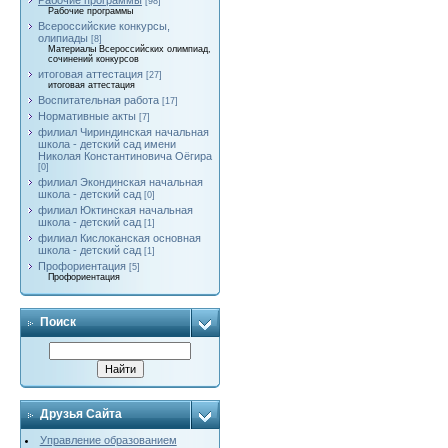
Рабочие программы
[98]
Рабочие программы
Всероссийские конкурсы,
олипиады
[8]
Материалы Всероссийских олимпиад,
сочинений конкурсов
итоговая аттестация
[27]
итоговая аттестация
Воспитательная работа
[17]
Нормативные акты
[7]
филиал Чириндинская начальная
школа - детский сад имени
Николая Константиновича Оёгира
[0]
филиал Экондинская начальная
школа - детский сад
[0]
филиал Юктинская начальная
школа - детский сад
[1]
филиал Кислоканская основная
школа - детский сад
[1]
Профориентация
[5]
Профориентация
Поиск
Друзья Сайта
Управление образованием