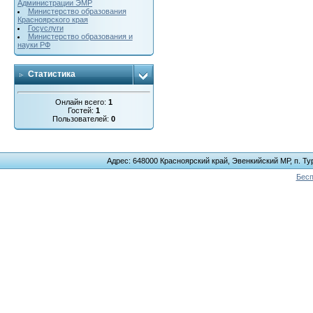
Администрации ЭМР
Министерство образования
Красноярского края
Госуслуги
Министерство образования и
науки РФ
Статистика
Онлайн всего:
1
Гостей:
1
Пользователей:
0
Адрес: 648000 Красноярский край, Эвенкийский МР, п. Тур
Бесп