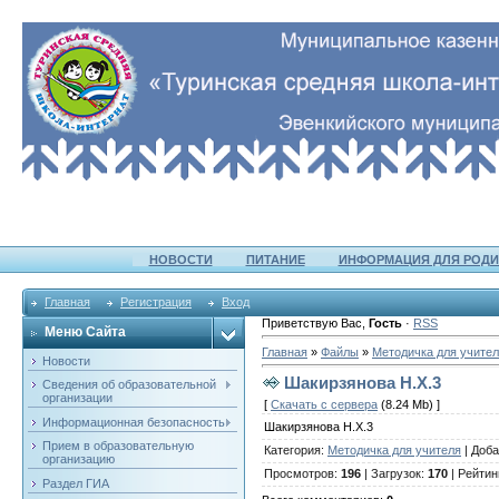
НОВОСТИ
ПИТАНИЕ
ИНФОРМАЦИЯ ДЛЯ РОДИ
Главная
Регистрация
Вход
Приветствую Вас
,
Гость
·
RSS
Меню Сайта
Главная
»
Файлы
»
Методичка для учите
Новости
Шакирзянова Н.Х.3
Сведения об образовательной
организации
[
Скачать с сервера
(8.24 Mb) ]
Информационная безопасность
Шакирзянова Н.Х.3
Прием в образовательную
Категория
:
Методичка для учителя
|
Доба
организацию
Просмотров
:
196
|
Загрузок
:
170
|
Рейтин
Раздел ГИА