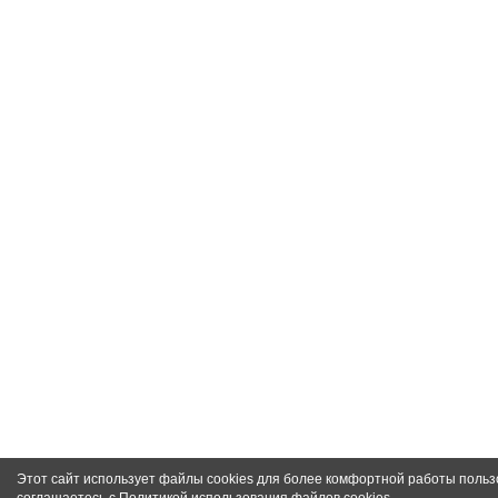
Этот сайт использует файлы cookies для более комфортной работы польз
соглашаетесь с
Политикой использования файлов cookies
.