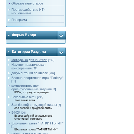
Образование старое
Противодействие ИТ-
мошенникам
Панорама
Форма Входа
Категории Раздела
Методичка для учителя
[197]
Научно- практическая
конференция
[28]
документация по школе
[289]
Военно-спортивная игра "Победа"
[11]
компетентностно-
ориентированные задания
[8]
КОЗы, структура, примеры
Локальные акты
[295]
Локальные акты
Зал боевой и трудовой славы
[6]
Зал боевой и трудовой славы
ВФСК
[26]
Всероссийский физкультурно-
спортивный комплекс
Школьная газета "ТАТКИТТЫ ИН"
[1]
Школьная газета "ТАТКИТТЫ ИН"