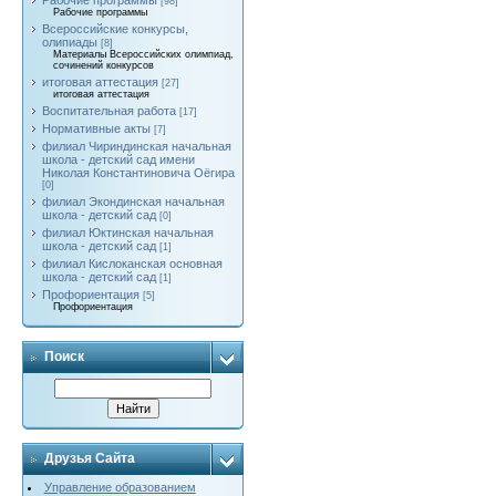
Рабочие программы
[98]
Рабочие программы
Всероссийские конкурсы,
олипиады
[8]
Материалы Всероссийских олимпиад,
сочинений конкурсов
итоговая аттестация
[27]
итоговая аттестация
Воспитательная работа
[17]
Нормативные акты
[7]
филиал Чириндинская начальная
школа - детский сад имени
Николая Константиновича Оёгира
[0]
филиал Экондинская начальная
школа - детский сад
[0]
филиал Юктинская начальная
школа - детский сад
[1]
филиал Кислоканская основная
школа - детский сад
[1]
Профориентация
[5]
Профориентация
Поиск
Друзья Сайта
Управление образованием