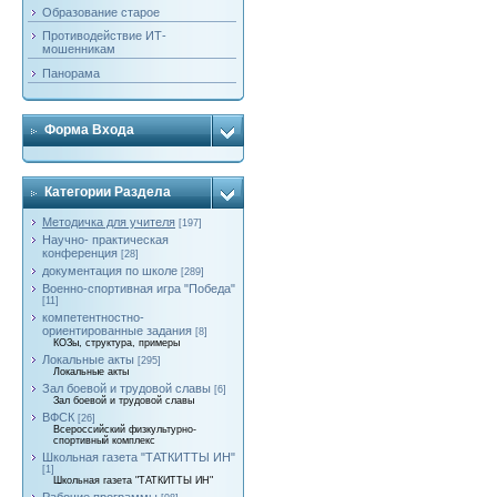
Образование старое
Противодействие ИТ-
мошенникам
Панорама
Форма Входа
Категории Раздела
Методичка для учителя
[197]
Научно- практическая
конференция
[28]
документация по школе
[289]
Военно-спортивная игра "Победа"
[11]
компетентностно-
ориентированные задания
[8]
КОЗы, структура, примеры
Локальные акты
[295]
Локальные акты
Зал боевой и трудовой славы
[6]
Зал боевой и трудовой славы
ВФСК
[26]
Всероссийский физкультурно-
спортивный комплекс
Школьная газета "ТАТКИТТЫ ИН"
[1]
Школьная газета "ТАТКИТТЫ ИН"