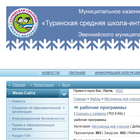
НОВОСТИ
ПИТАНИЕ
ИНФОРМАЦИЯ ДЛЯ РОДИ
Главная
Регистрация
Вход
Приветствую Вас
,
Гость
·
RSS
Меню Сайта
Главная
»
Файлы
»
Методичка для учите
Новости
рабочие программы
Сведения об образовательной
организации
[
Скачать с сервера
(753.9 Kb) ]
Информационная безопасность
рабочие программы
Прием в образовательную
Категория
:
Методичка для учителя
|
Доба
организацию
Просмотров
:
863
|
Загрузок
:
502
|
Рейтин
Раздел ГИА