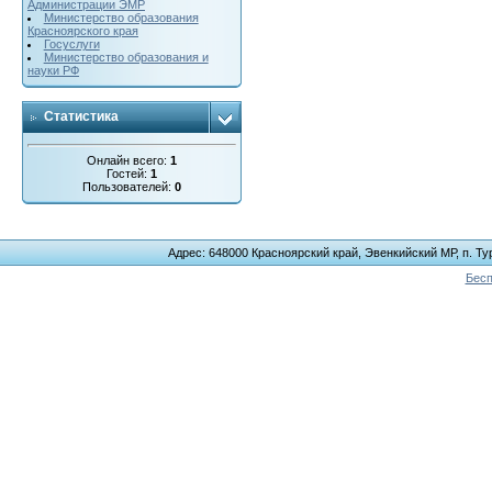
Администрации ЭМР
Министерство образования
Красноярского края
Госуслуги
Министерство образования и
науки РФ
Статистика
Онлайн всего:
1
Гостей:
1
Пользователей:
0
Адрес: 648000 Красноярский край, Эвенкийский МР, п. Тур
Бесп