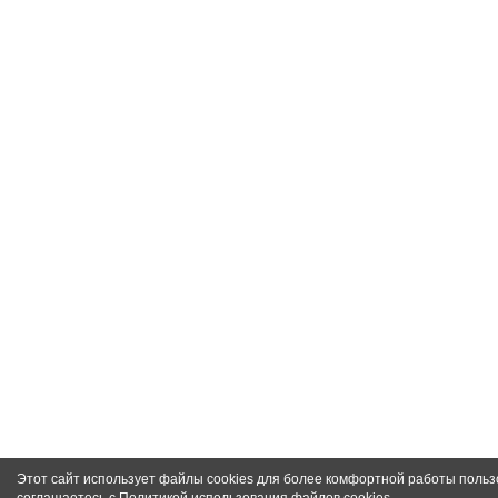
Этот сайт использует файлы cookies для более комфортной работы польз
соглашаетесь с
Политикой использования файлов cookies
.