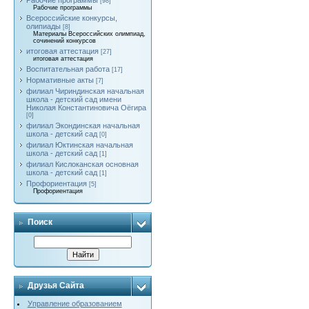
Рабочие программы
[98]
Рабочие программы
Всероссийские конкурсы,
олипиады
[8]
Материалы Всероссийских олимпиад,
сочинений конкурсов
итоговая аттестация
[27]
итоговая аттестация
Воспитательная работа
[17]
Нормативные акты
[7]
филиал Чириндинская начальная
школа - детский сад имени
Николая Константиновича Оёгира
[0]
филиал Экондинская начальная
школа - детский сад
[0]
филиал Юктинская начальная
школа - детский сад
[1]
филиал Кислоканская основная
школа - детский сад
[1]
Профориентация
[5]
Профориентация
Поиск
Друзья Сайта
Управление образованием