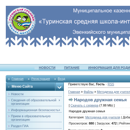
НОВОСТИ
ПИТАНИЕ
ИНФОРМАЦИЯ ДЛЯ РОДИ
Главная
Регистрация
Вход
Приветствую Вас
,
Гость
·
RSS
Меню Сайта
Главная
»
Файлы
»
Методичка для учите
Новости
Народов дружная семья
Сведения об образовательной
организации
[
Скачать с сервера
(7.88 Mb) ]
Информационная безопасность
Народов дружная семья
Прием в образовательную
Категория
:
Методичка для учителя
|
Доба
организацию
Просмотров
:
880
|
Загрузок
:
472
|
Рейтин
Раздел ГИА