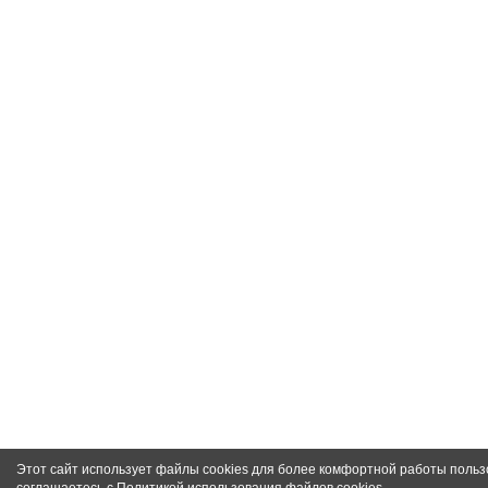
Этот сайт использует файлы cookies для более комфортной работы польз
соглашаетесь с
Политикой использования файлов cookies
.