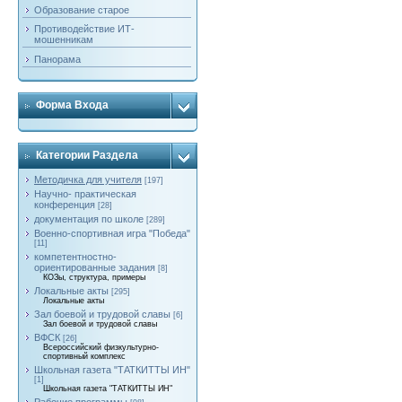
Образование старое
Противодействие ИТ-
мошенникам
Панорама
Форма Входа
Категории Раздела
Методичка для учителя
[197]
Научно- практическая
конференция
[28]
документация по школе
[289]
Военно-спортивная игра "Победа"
[11]
компетентностно-
ориентированные задания
[8]
КОЗы, структура, примеры
Локальные акты
[295]
Локальные акты
Зал боевой и трудовой славы
[6]
Зал боевой и трудовой славы
ВФСК
[26]
Всероссийский физкультурно-
спортивный комплекс
Школьная газета "ТАТКИТТЫ ИН"
[1]
Школьная газета "ТАТКИТТЫ ИН"