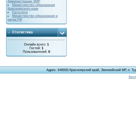
Администрации ЭМР
Министерство образования
Красноярского края
Госуслуги
Министерство образования и
науки РФ
Статистика
Онлайн всего:
1
Гостей:
1
Пользователей:
0
Адрес: 648000 Красноярский край, Эвенкийский МР, п. Тур
Бесп