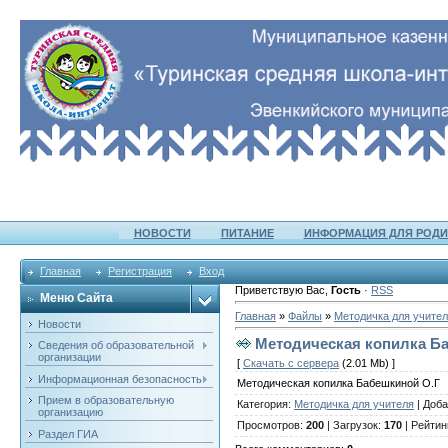
НОВОСТИ
ПИТАНИЕ
ИНФОРМАЦИЯ ДЛЯ РОДИ
Главная
Регистрация
Вход
Приветствую Вас
,
Гость
·
RSS
Меню Сайта
Главная
»
Файлы
»
Методичка для учите
Новости
Методическая копилка Б
Сведения об образовательной
организации
[
Скачать с сервера
(2.01 Mb) ]
Информационная безопасность
Методическая копилка Бабешкиной О.Г
Прием в образовательную
Категория
:
Методичка для учителя
|
Доба
организацию
Просмотров
:
200
|
Загрузок
:
170
|
Рейтин
Раздел ГИА