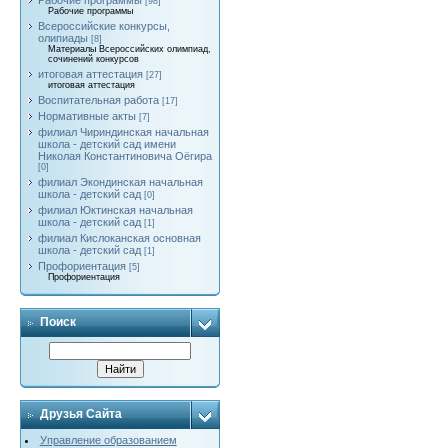
Рабочие программы
[98]
Рабочие программы
Всероссийские конкурсы,
олипиады
[8]
Материалы Всероссийских олимпиад,
сочинений конкурсов
итоговая аттестация
[27]
итоговая аттестация
Воспитательная работа
[17]
Нормативные акты
[7]
филиал Чириндинская начальная
школа - детский сад имени
Николая Константиновича Оёгира
[0]
филиал Экондинская начальная
школа - детский сад
[0]
филиал Юктинская начальная
школа - детский сад
[1]
филиал Кислоканская основная
школа - детский сад
[1]
Профориентация
[5]
Профориентация
Поиск
Друзья Сайта
Управление образованием