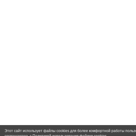
Этот сайт использует файлы cookies для более комфортной работы польз
соглашаетесь с
Политикой использования файлов cookies
.