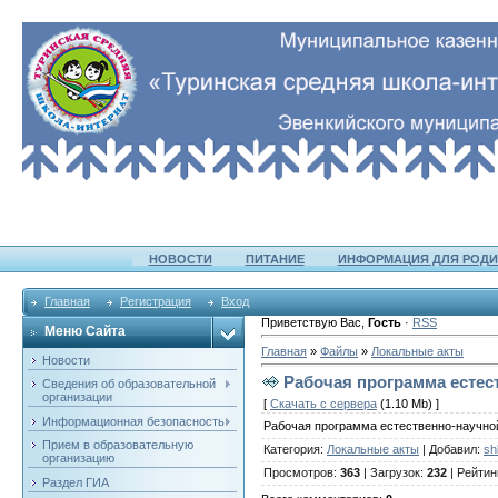
НОВОСТИ
ПИТАНИЕ
ИНФОРМАЦИЯ ДЛЯ РОДИ
Главная
Регистрация
Вход
Приветствую Вас
,
Гость
·
RSS
Меню Сайта
Главная
»
Файлы
»
Локальные акты
Новости
Рабочая программа естес
Сведения об образовательной
организации
[
Скачать с сервера
(1.10 Mb) ]
Информационная безопасность
Рабочая программа естественно-научной
Прием в образовательную
Категория
:
Локальные акты
|
Добавил
:
sh
организацию
Просмотров
:
363
|
Загрузок
:
232
|
Рейтин
Раздел ГИА