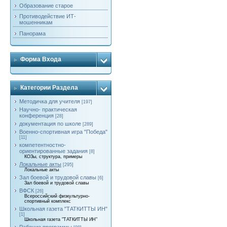
Образование старое
Противодействие ИТ-
мошенникам
Панорама
Форма Входа
Категории Раздела
Методичка для учителя
[197]
Научно- практическая
конференция
[28]
документация по школе
[289]
Военно-спортивная игра "Победа"
[11]
компетентностно-
ориентированные задания
[8]
КОЗы, структура, примеры
Локальные акты
[295]
Локальные акты
Зал боевой и трудовой славы
[6]
Зал боевой и трудовой славы
ВФСК
[26]
Всероссийский физкультурно-
спортивный комплекс
Школьная газета "ТАТКИТТЫ ИН"
[1]
Школьная газета "ТАТКИТТЫ ИН"