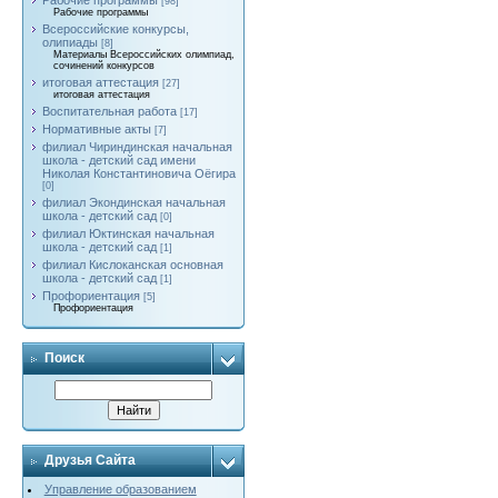
Рабочие программы
[98]
Рабочие программы
Всероссийские конкурсы,
олипиады
[8]
Материалы Всероссийских олимпиад,
сочинений конкурсов
итоговая аттестация
[27]
итоговая аттестация
Воспитательная работа
[17]
Нормативные акты
[7]
филиал Чириндинская начальная
школа - детский сад имени
Николая Константиновича Оёгира
[0]
филиал Экондинская начальная
школа - детский сад
[0]
филиал Юктинская начальная
школа - детский сад
[1]
филиал Кислоканская основная
школа - детский сад
[1]
Профориентация
[5]
Профориентация
Поиск
Друзья Сайта
Управление образованием