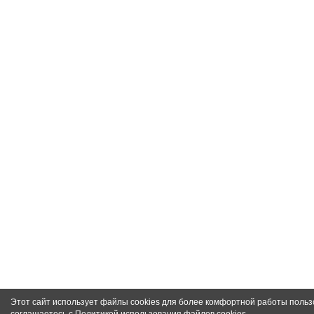
Этот сайт использует файлы cookies для более комфортной работы польз
соглашаетесь с
Политикой использования файлов cookies
.