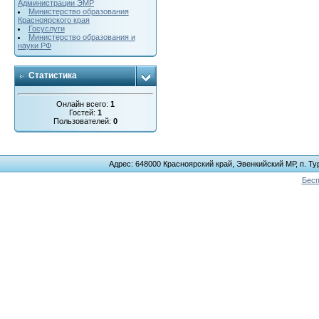
Администрации ЭМР
Министерство образования
Красноярского края
Госуслуги
Министерство образования и
науки РФ
Статистика
Онлайн всего:
1
Гостей:
1
Пользователей:
0
Адрес: 648000 Красноярский край, Эвенкийский МР, п. Тур
Бесп