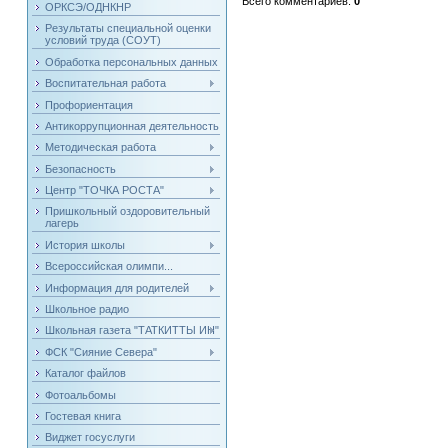
Всего комментариев
:
0
ОРКСЭ/ОДНКНР
Результаты специальной оценки
условий труда (СОУТ)
Обработка персональных данных
Воспитательная работа
Профориентация
Антикоррупционная деятельность
Методическая работа
Безопасность
Центр "ТОЧКА РОСТА"
Пришкольный оздоровительный
лагерь
История школы
Всероссийская олимпи...
Информация для родителей
Школьное радио
Школьная газета "ТАТКИТТЫ ИН"
ФСК "Сияние Севера"
Каталог файлов
Фотоальбомы
Гостевая книга
Виджет госуслуги