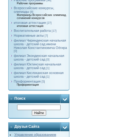
Рабочие программы
[98]
Рабочие программы
Всероссийские конкурсы,
олипиады
[8]
Материалы Всероссийских олимпиад,
сочинений конкурсов
итоговая аттестация
[27]
итоговая аттестация
Воспитательная работа
[17]
Нормативные акты
[7]
филиал Чириндинская начальная
школа - детский сад имени
Николая Константиновича Оёгира
[0]
филиал Экондинская начальная
школа - детский сад
[0]
филиал Юктинская начальная
школа - детский сад
[1]
филиал Кислоканская основная
школа - детский сад
[1]
Профориентация
[5]
Профориентация
Поиск
Друзья Сайта
Управление образованием