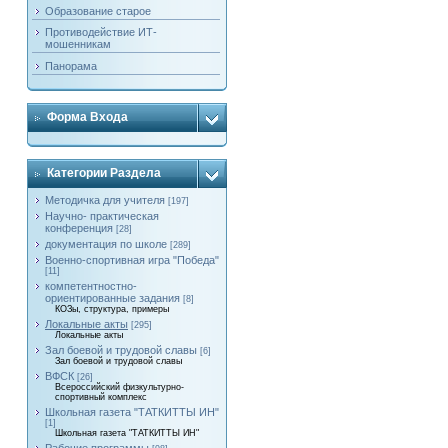
Образование старое
Противодействие ИТ-
мошенникам
Панорама
Форма Входа
Категории Раздела
Методичка для учителя
[197]
Научно- практическая
конференция
[28]
документация по школе
[289]
Военно-спортивная игра "Победа"
[11]
компетентностно-
ориентированные задания
[8]
КОЗы, структура, примеры
Локальные акты
[295]
Локальные акты
Зал боевой и трудовой славы
[6]
Зал боевой и трудовой славы
ВФСК
[26]
Всероссийский физкультурно-
спортивный комплекс
Школьная газета "ТАТКИТТЫ ИН"
[1]
Школьная газета "ТАТКИТТЫ ИН"