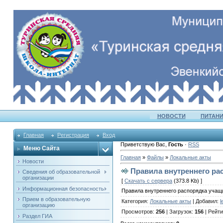
НОВОСТИ
ПИТАНИ
Главная
Регистрация
Вход
Приветствую Вас
,
Гость
·
RSS
Меню Сайта
Главная
»
Файлы
»
Локальные акты
Новости
Правила внутреннего ра
Сведения об образовательной
организации
[
Скачать с сервера
(373.8 Kb) ]
Информационная безопасность
Правила внутреннего распорядка учащ
Прием в образовательную
Категория
:
Локальные акты
|
Добавил
:
l
организацию
Просмотров
:
256
|
Загрузок
:
156
|
Рейти
Раздел ГИА