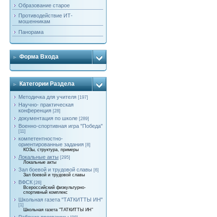
Образование старое
Противодействие ИТ-
мошенникам
Панорама
Форма Входа
Категории Раздела
Методичка для учителя
[197]
Научно- практическая
конференция
[28]
документация по школе
[289]
Военно-спортивная игра "Победа"
[11]
компетентностно-
ориентированные задания
[8]
КОЗы, структура, примеры
Локальные акты
[295]
Локальные акты
Зал боевой и трудовой славы
[6]
Зал боевой и трудовой славы
ВФСК
[26]
Всероссийский физкультурно-
спортивный комплекс
Школьная газета "ТАТКИТТЫ ИН"
[1]
Школьная газета "ТАТКИТТЫ ИН"