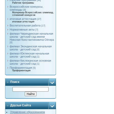
Рабочие программы
[98]
Рабочие программы
Всероссийские конкурсы,
олипиады
[8]
Материалы Всероссийских олимпиад,
сочинений конкурсов
итоговая аттестация
[27]
итоговая аттестация
Воспитательная работа
[17]
Нормативные акты
[7]
филиал Чириндинская начальная
школа - детский сад имени
Николая Константиновича Оёгира
[0]
филиал Экондинская начальная
школа - детский сад
[0]
филиал Юктинская начальная
школа - детский сад
[1]
филиал Кислоканская основная
школа - детский сад
[1]
Профориентация
[5]
Профориентация
Поиск
Друзья Сайта
Управление образованием