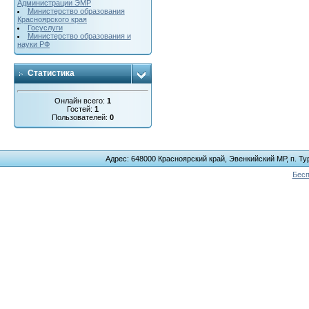
Администрации ЭМР
Министерство образования
Красноярского края
Госуслуги
Министерство образования и
науки РФ
Статистика
Онлайн всего:
1
Гостей:
1
Пользователей:
0
Адрес: 648000 Красноярский край, Эвенкийский МР, п. Тур
Бесп