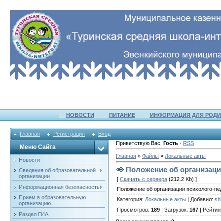
НОВОСТИ
ПИТАНИЕ
ИНФОРМАЦИЯ ДЛЯ РОДИ
Главная
Регистрация
Вход
Приветствую Вас
,
Гость
·
RSS
Меню Сайта
Главная
»
Файлы
»
Локальные акты
Новости
Положение об организаци
Сведения об образовательной
организации
[
Скачать с сервера
(212.2 Kb) ]
Информационная безопасность
Положение об организации психолого-пе
Прием в образовательную
Категория
:
Локальные акты
|
Добавил
:
sh
организацию
Просмотров
:
189
|
Загрузок
:
167
|
Рейтин
Раздел ГИА