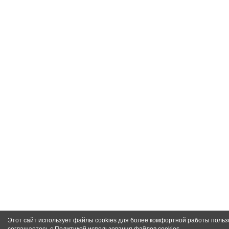
Этот сайт использует файлы cookies для более комфортной работы польз
соглашаетесь с
Политикой использования файлов cookies
.