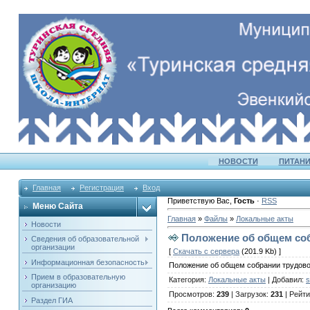
НОВОСТИ
ПИТАНИ
Главная
Регистрация
Вход
Приветствую Вас
,
Гость
·
RSS
Меню Сайта
Главная
»
Файлы
»
Локальные акты
Новости
Положение об общем соб
Сведения об образовательной
организации
[
Скачать с сервера
(201.9 Kb) ]
Информационная безопасность
Положение об общем собрании трудово
Прием в образовательную
Категория
:
Локальные акты
|
Добавил
:
s
организацию
Просмотров
:
239
|
Загрузок
:
231
|
Рейти
Раздел ГИА