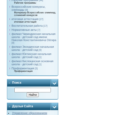
Рабочие программы
[98]
Рабочие программы
Всероссийские конкурсы,
олипиады
[8]
Материалы Всероссийских олимпиад,
сочинений конкурсов
итоговая аттестация
[27]
итоговая аттестация
Воспитательная работа
[17]
Нормативные акты
[7]
филиал Чириндинская начальная
школа - детский сад имени
Николая Константиновича Оёгира
[0]
филиал Экондинская начальная
школа - детский сад
[0]
филиал Юктинская начальная
школа - детский сад
[1]
филиал Кислоканская основная
школа - детский сад
[1]
Профориентация
[5]
Профориентация
Поиск
Друзья Сайта
Управление образованием