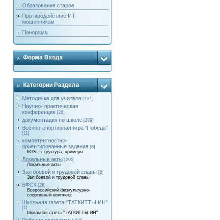
Образование старое
Противодействие ИТ-
мошенникам
Панорама
Форма Входа
Категории Раздела
Методичка для учителя
[197]
Научно- практическая
конференция
[28]
документация по школе
[289]
Военно-спортивная игра "Победа"
[11]
компетентностно-
ориентированные задания
[8]
КОЗы, структура, примеры
Локальные акты
[295]
Локальные акты
Зал боевой и трудовой славы
[6]
Зал боевой и трудовой славы
ВФСК
[26]
Всероссийский физкультурно-
спортивный комплекс
Школьная газета "ТАТКИТТЫ ИН"
[1]
Школьная газета "ТАТКИТТЫ ИН"