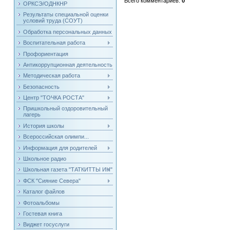
Всего комментариев
:
0
ОРКСЭ/ОДНКНР
Результаты специальной оценки
условий труда (СОУТ)
Обработка персональных данных
Воспитательная работа
Профориентация
Антикоррупционная деятельность
Методическая работа
Безопасность
Центр "ТОЧКА РОСТА"
Пришкольный оздоровительный
лагерь
История школы
Всероссийская олимпи...
Информация для родителей
Школьное радио
Школьная газета "ТАТКИТТЫ ИН"
ФСК "Сияние Севера"
Каталог файлов
Фотоальбомы
Гостевая книга
Виджет госуслуги