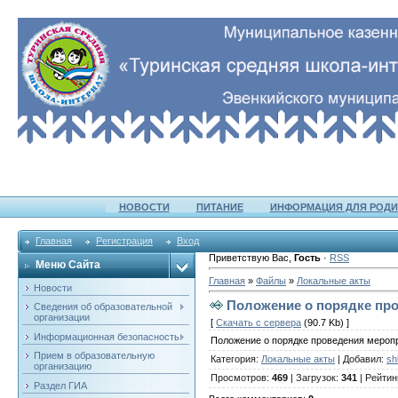
НОВОСТИ
ПИТАНИЕ
ИНФОРМАЦИЯ ДЛЯ РОДИ
Главная
Регистрация
Вход
Приветствую Вас
,
Гость
·
RSS
Меню Сайта
Главная
»
Файлы
»
Локальные акты
Новости
Положение о порядке пр
Сведения об образовательной
организации
[
Скачать с сервера
(90.7 Kb) ]
Информационная безопасность
Положение о порядке проведения меропр
Прием в образовательную
Категория
:
Локальные акты
|
Добавил
:
sh
организацию
Просмотров
:
469
|
Загрузок
:
341
|
Рейтин
Раздел ГИА