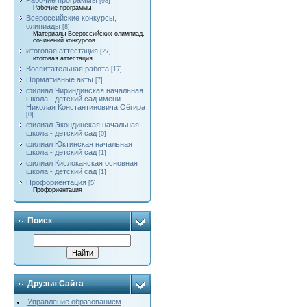
Рабочие программы
[98]
Рабочие программы
Всероссийские конкурсы,
олипиады
[8]
Материалы Всероссийских олимпиад,
сочинений конкурсов
итоговая аттестация
[27]
итоговая аттестация
Воспитательная работа
[17]
Нормативные акты
[7]
филиал Чириндинская начальная
школа - детский сад имени
Николая Константиновича Оёгира
[0]
филиал Экондинская начальная
школа - детский сад
[0]
филиал Юктинская начальная
школа - детский сад
[1]
филиал Кислоканская основная
школа - детский сад
[1]
Профориентация
[5]
Профориентация
Поиск
Друзья Сайта
Управление образованием