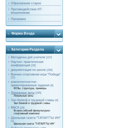
Образование старое
Противодействие ИТ-
мошенникам
Панорама
Форма Входа
Категории Раздела
Методичка для учителя
[197]
Научно- практическая
конференция
[28]
документация по школе
[289]
Военно-спортивная игра "Победа"
[11]
компетентностно-
ориентированные задания
[8]
КОЗы, структура, примеры
Локальные акты
[295]
Локальные акты
Зал боевой и трудовой славы
[6]
Зал боевой и трудовой славы
ВФСК
[26]
Всероссийский физкультурно-
спортивный комплекс
Школьная газета "ТАТКИТТЫ ИН"
[1]
Школьная газета "ТАТКИТТЫ ИН"