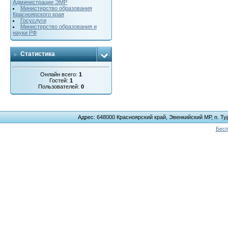
Администрации ЭМР
Министерство образования
Красноярского края
Госуслуги
Министерство образования и
науки РФ
Статистика
Онлайн всего:
1
Гостей:
1
Пользователей:
0
Адрес: 648000 Красноярский край, Эвенкийский МР, п. Тур
Бесп