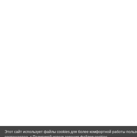
Этот сайт использует файлы cookies для более комфортной работы польз
соглашаетесь с
Политикой использования файлов cookies
.