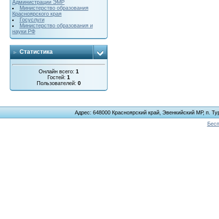
Администрации ЭМР
Министерство образования
Красноярского края
Госуслуги
Министерство образования и
науки РФ
Статистика
Онлайн всего:
1
Гостей:
1
Пользователей:
0
Адрес: 648000 Красноярский край, Эвенкийский МР, п. Тур
Бесп