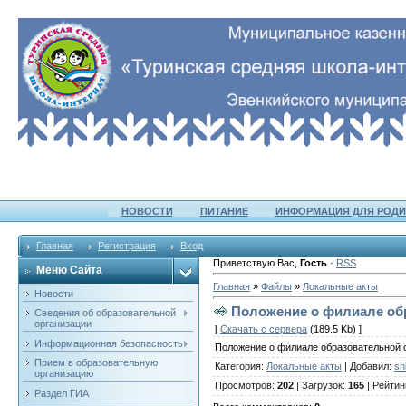
НОВОСТИ
ПИТАНИЕ
ИНФОРМАЦИЯ ДЛЯ РОДИ
Главная
Регистрация
Вход
Приветствую Вас
,
Гость
·
RSS
Меню Сайта
Главная
»
Файлы
»
Локальные акты
Новости
Положение о филиале об
Сведения об образовательной
организации
[
Скачать с сервера
(189.5 Kb) ]
Информационная безопасность
Положение о филиале образовательной 
Прием в образовательную
Категория
:
Локальные акты
|
Добавил
:
sh
организацию
Просмотров
:
202
|
Загрузок
:
165
|
Рейтин
Раздел ГИА