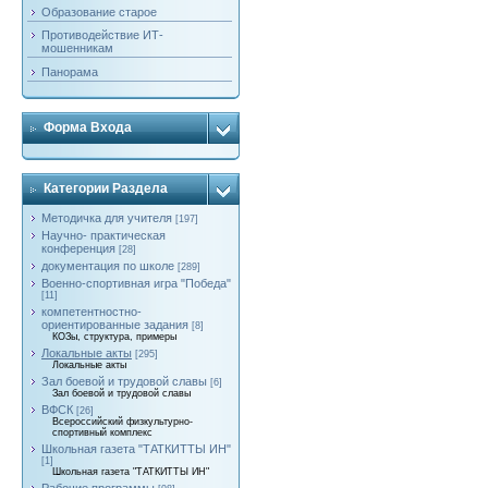
Образование старое
Противодействие ИТ-
мошенникам
Панорама
Форма Входа
Категории Раздела
Методичка для учителя
[197]
Научно- практическая
конференция
[28]
документация по школе
[289]
Военно-спортивная игра "Победа"
[11]
компетентностно-
ориентированные задания
[8]
КОЗы, структура, примеры
Локальные акты
[295]
Локальные акты
Зал боевой и трудовой славы
[6]
Зал боевой и трудовой славы
ВФСК
[26]
Всероссийский физкультурно-
спортивный комплекс
Школьная газета "ТАТКИТТЫ ИН"
[1]
Школьная газета "ТАТКИТТЫ ИН"