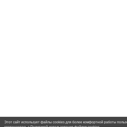
Этот сайт использует файлы cookies для более комфортной работы польз
соглашаетесь с
Политикой использования файлов cookies
.