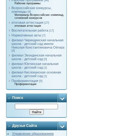
Рабочие программы
[98]
Рабочие программы
Всероссийские конкурсы,
олипиады
[8]
Материалы Всероссийских олимпиад,
сочинений конкурсов
итоговая аттестация
[27]
итоговая аттестация
Воспитательная работа
[17]
Нормативные акты
[7]
филиал Чириндинская начальная
школа - детский сад имени
Николая Константиновича Оёгира
[0]
филиал Экондинская начальная
школа - детский сад
[0]
филиал Юктинская начальная
школа - детский сад
[1]
филиал Кислоканская основная
школа - детский сад
[1]
Профориентация
[5]
Профориентация
Поиск
Друзья Сайта
Управление образованием