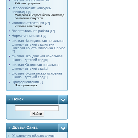
Рабочие программы
[98]
Рабочие программы
Всероссийские конкурсы,
олипиады
[8]
Материалы Всероссийских олимпиад,
сочинений конкурсов
итоговая аттестация
[27]
итоговая аттестация
Воспитательная работа
[17]
Нормативные акты
[7]
филиал Чириндинская начальная
школа - детский сад имени
Николая Константиновича Оёгира
[0]
филиал Экондинская начальная
школа - детский сад
[0]
филиал Юктинская начальная
школа - детский сад
[1]
филиал Кислоканская основная
школа - детский сад
[1]
Профориентация
[5]
Профориентация
Поиск
Друзья Сайта
Управление образованием