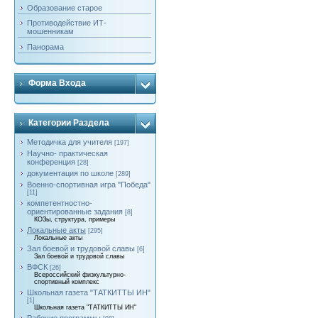
Образование старое
Противодействие ИТ-
мошенникам
Панорама
Форма Входа
Категории Раздела
Методичка для учителя
[197]
Научно- практическая
конференция
[28]
документация по школе
[289]
Военно-спортивная игра "Победа"
[11]
компетентностно-
ориентированные задания
[8]
КОЗы, структура, примеры
Локальные акты
[295]
Локальные акты
Зал боевой и трудовой славы
[6]
Зал боевой и трудовой славы
ВФСК
[26]
Всероссийский физкультурно-
спортивный комплекс
Школьная газета "ТАТКИТТЫ ИН"
[1]
Школьная газета "ТАТКИТТЫ ИН"