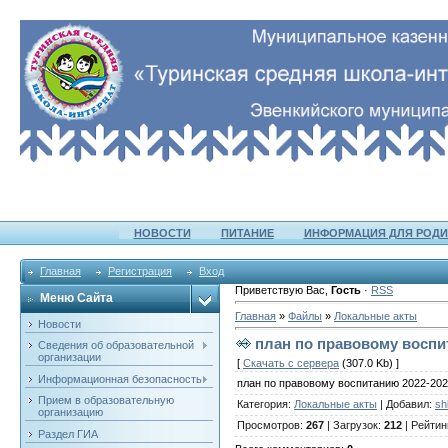
НОВОСТИ
ПИТАНИЕ
ИНФОРМАЦИЯ ДЛЯ РОДИ
Главная
Регистрация
Вход
Приветствую Вас
,
Гость
·
RSS
Меню Сайта
Главная
»
Файлы
»
Локальные акты
Новости
план по правовому воспи
Сведения об образовательной
организации
[
Скачать с сервера
(307.0 Kb) ]
Информационная безопасность
план по правовому воспитанию 2022-20
Прием в образовательную
Категория
:
Локальные акты
|
Добавил
:
sh
организацию
Просмотров
:
267
|
Загрузок
:
212
|
Рейтин
Раздел ГИА