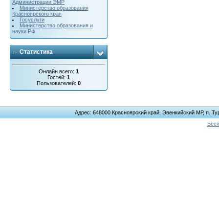
Администрации ЭМР
Министерство образования
Красноярского края
Госуслуги
Министерство образования и
науки РФ
Статистика
Онлайн всего:
1
Гостей:
1
Пользователей:
0
Адрес: 648000 Красноярский край, Эвенкийский МР, п. Тур
Бесп