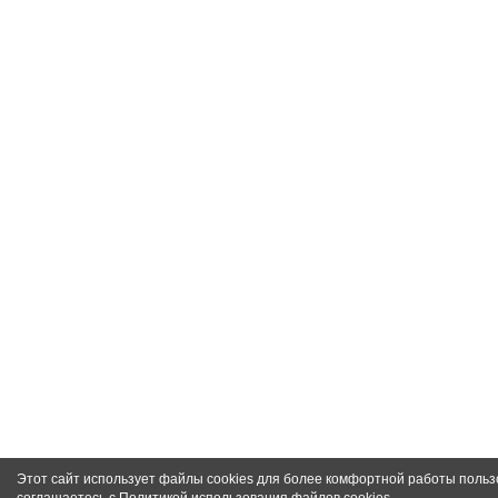
Этот сайт использует файлы cookies для более комфортной работы польз
соглашаетесь с
Политикой использования файлов cookies
.