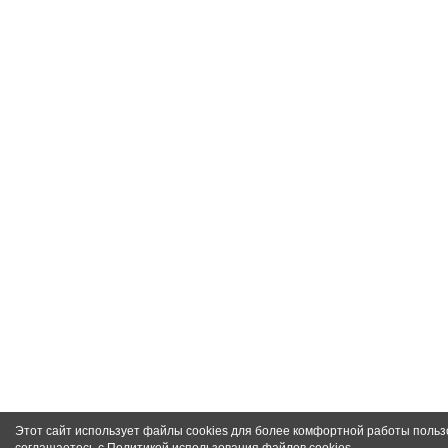
Этот сайт использует файлы cookies для более комфортной работы польз
соглашаетесь с
Политикой использования файлов cookies
.