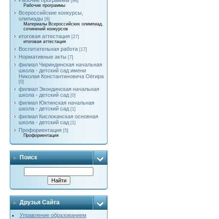
Рабочие программы
[98]
Рабочие программы
Всероссийские конкурсы,
олипиады
[8]
Материалы Всероссийских олимпиад,
сочинений конкурсов
итоговая аттестация
[27]
итоговая аттестация
Воспитательная работа
[17]
Нормативные акты
[7]
филиал Чириндинская начальная
школа - детский сад имени
Николая Константиновича Оёгира
[0]
филиал Экондинская начальная
школа - детский сад
[0]
филиал Юктинская начальная
школа - детский сад
[1]
филиал Кислоканская основная
школа - детский сад
[1]
Профориентация
[5]
Профориентация
Поиск
Друзья Сайта
Управление образованием