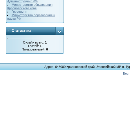
Администрации ЭМР
Министерство образования
Красноярского края
Госуслуги
Министерство образования и
науки РФ
Статистика
Онлайн всего:
1
Гостей:
1
Пользователей:
0
Адрес: 648000 Красноярский край, Эвенкийский МР, п. Тур
Бесп