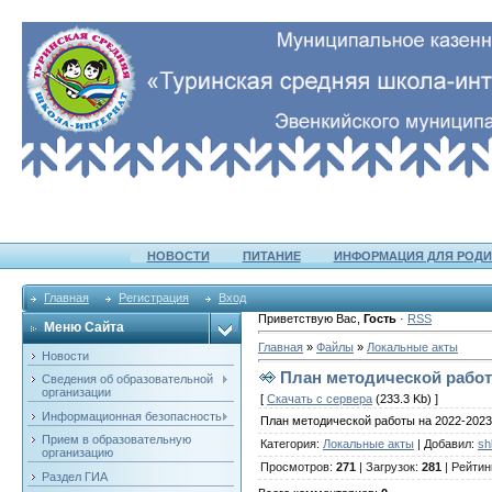
НОВОСТИ
ПИТАНИЕ
ИНФОРМАЦИЯ ДЛЯ РОДИ
Главная
Регистрация
Вход
Приветствую Вас
,
Гость
·
RSS
Меню Сайта
Главная
»
Файлы
»
Локальные акты
Новости
План методической работы
Сведения об образовательной
организации
[
Скачать с сервера
(233.3 Kb) ]
Информационная безопасность
План методической работы на 2022-2023
Прием в образовательную
Категория
:
Локальные акты
|
Добавил
:
sh
организацию
Просмотров
:
271
|
Загрузок
:
281
|
Рейтин
Раздел ГИА