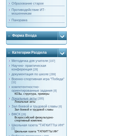
Образование старое
Противодействие ИТ-
мошенникам
Панорама
Форма Входа
Категории Раздела
Методичка для учителя
[197]
Научно- практическая
конференция
[28]
документация по школе
[289]
Военно-спортивная игра "Победа"
[11]
компетентностно-
ориентированные задания
[8]
КОЗы, структура, примеры
Локальные акты
[295]
Локальные акты
Зал боевой и трудовой славы
[6]
Зал боевой и трудовой славы
ВФСК
[26]
Всероссийский физкультурно-
спортивный комплекс
Школьная газета "ТАТКИТТЫ ИН"
[1]
Школьная газета "ТАТКИТТЫ ИН"