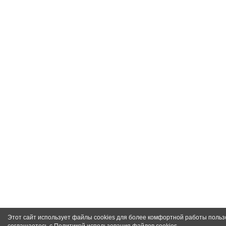
Этот сайт использует файлы cookies для более комфортной работы польз
соглашаетесь с
Политикой использования файлов cookies
.