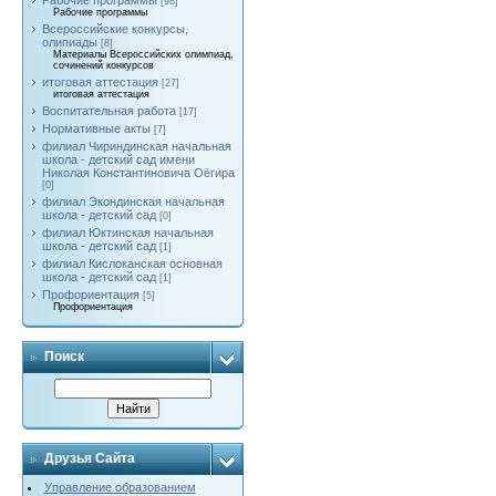
Рабочие программы
[98]
Рабочие программы
Всероссийские конкурсы,
олипиады
[8]
Материалы Всероссийских олимпиад,
сочинений конкурсов
итоговая аттестация
[27]
итоговая аттестация
Воспитательная работа
[17]
Нормативные акты
[7]
филиал Чириндинская начальная
школа - детский сад имени
Николая Константиновича Оёгира
[0]
филиал Экондинская начальная
школа - детский сад
[0]
филиал Юктинская начальная
школа - детский сад
[1]
филиал Кислоканская основная
школа - детский сад
[1]
Профориентация
[5]
Профориентация
Поиск
Друзья Сайта
Управление образованием