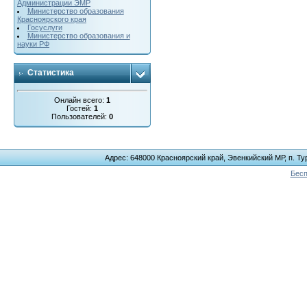
Администрации ЭМР
Министерство образования
Красноярского края
Госуслуги
Министерство образования и
науки РФ
Статистика
Онлайн всего:
1
Гостей:
1
Пользователей:
0
Адрес: 648000 Красноярский край, Эвенкийский МР, п. Тур
Бесп