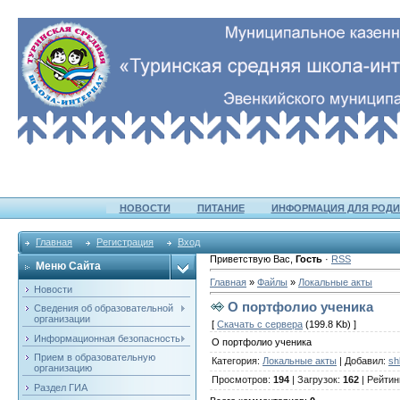
НОВОСТИ
ПИТАНИЕ
ИНФОРМАЦИЯ ДЛЯ РОДИ
Главная
Регистрация
Вход
Приветствую Вас
,
Гость
·
RSS
Меню Сайта
Главная
»
Файлы
»
Локальные акты
Новости
О портфолио ученика
Сведения об образовательной
организации
[
Скачать с сервера
(199.8 Kb) ]
Информационная безопасность
О портфолио ученика
Прием в образовательную
Категория
:
Локальные акты
|
Добавил
:
sh
организацию
Просмотров
:
194
|
Загрузок
:
162
|
Рейтин
Раздел ГИА