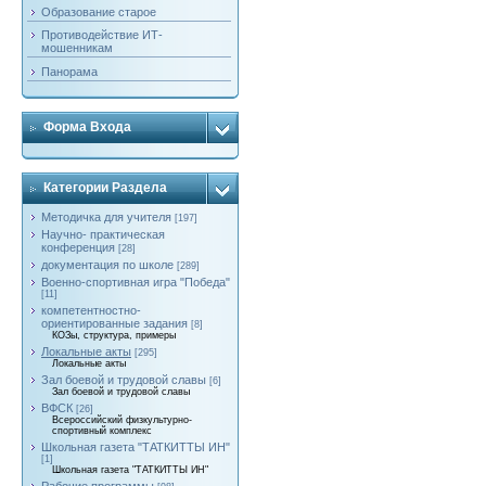
Образование старое
Противодействие ИТ-
мошенникам
Панорама
Форма Входа
Категории Раздела
Методичка для учителя
[197]
Научно- практическая
конференция
[28]
документация по школе
[289]
Военно-спортивная игра "Победа"
[11]
компетентностно-
ориентированные задания
[8]
КОЗы, структура, примеры
Локальные акты
[295]
Локальные акты
Зал боевой и трудовой славы
[6]
Зал боевой и трудовой славы
ВФСК
[26]
Всероссийский физкультурно-
спортивный комплекс
Школьная газета "ТАТКИТТЫ ИН"
[1]
Школьная газета "ТАТКИТТЫ ИН"