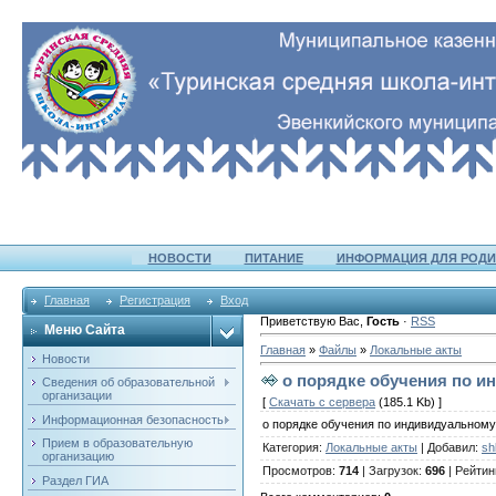
НОВОСТИ
ПИТАНИЕ
ИНФОРМАЦИЯ ДЛЯ РОДИ
Главная
Регистрация
Вход
Приветствую Вас
,
Гость
·
RSS
Меню Сайта
Главная
»
Файлы
»
Локальные акты
Новости
о порядке обучения по и
Сведения об образовательной
организации
[
Скачать с сервера
(185.1 Kb) ]
Информационная безопасность
о порядке обучения по индивидуальному
Прием в образовательную
Категория
:
Локальные акты
|
Добавил
:
sh
организацию
Просмотров
:
714
|
Загрузок
:
696
|
Рейтин
Раздел ГИА