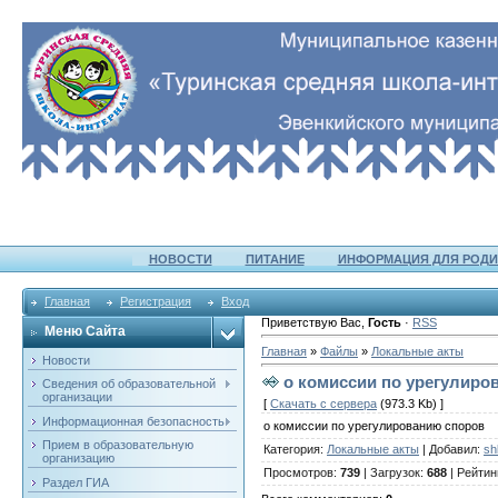
НОВОСТИ
ПИТАНИЕ
ИНФОРМАЦИЯ ДЛЯ РОДИ
Главная
Регистрация
Вход
Приветствую Вас
,
Гость
·
RSS
Меню Сайта
Главная
»
Файлы
»
Локальные акты
Новости
о комиссии по урегулиро
Сведения об образовательной
организации
[
Скачать с сервера
(973.3 Kb) ]
Информационная безопасность
о комиссии по урегулированию споров
Прием в образовательную
Категория
:
Локальные акты
|
Добавил
:
sh
организацию
Просмотров
:
739
|
Загрузок
:
688
|
Рейтин
Раздел ГИА