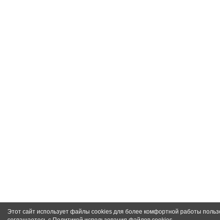
Этот сайт использует файлы cookies для более комфортной работы польз
соглашаетесь с
Политикой использования файлов cookies
.