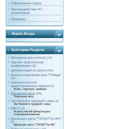
Образование старое
Противодействие ИТ-
мошенникам
Панорама
Форма Входа
Категории Раздела
Методичка для учителя
[197]
Научно- практическая
конференция
[28]
документация по школе
[289]
Военно-спортивная игра "Победа"
[11]
компетентностно-
ориентированные задания
[8]
КОЗы, структура, примеры
Локальные акты
[295]
Локальные акты
Зал боевой и трудовой славы
[6]
Зал боевой и трудовой славы
ВФСК
[26]
Всероссийский физкультурно-
спортивный комплекс
Школьная газета "ТАТКИТТЫ ИН"
[1]
Школьная газета "ТАТКИТТЫ ИН"