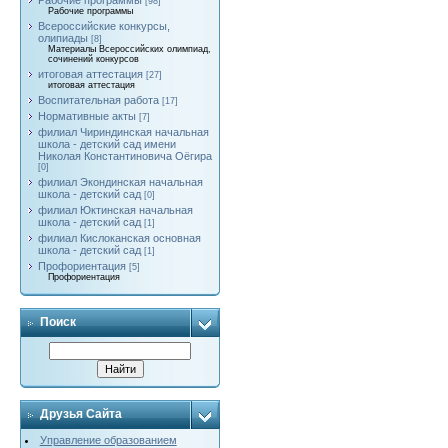
Рабочие программы
[98]
Рабочие программы
Всероссийские конкурсы,
олипиады
[8]
Материалы Всероссийских олимпиад,
сочинений конкурсов
итоговая аттестация
[27]
итоговая аттестация
Воспитательная работа
[17]
Нормативные акты
[7]
филиал Чириндинская начальная
школа - детский сад имени
Николая Константиновича Оёгира
[0]
филиал Экондинская начальная
школа - детский сад
[0]
филиал Юктинская начальная
школа - детский сад
[1]
филиал Кислоканская основная
школа - детский сад
[1]
Профориентация
[5]
Профориентация
Поиск
Друзья Сайта
Управление образованием