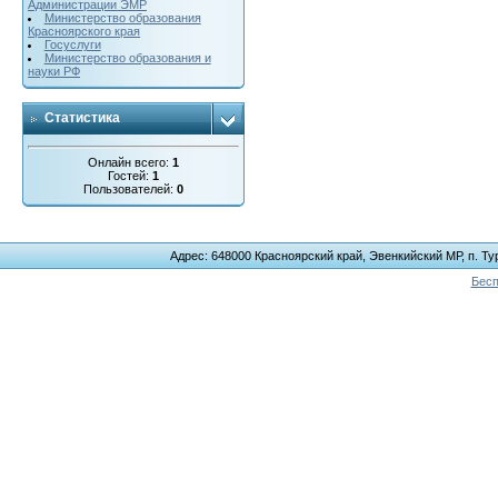
Администрации ЭМР
Министерство образования
Красноярского края
Госуслуги
Министерство образования и
науки РФ
Статистика
Онлайн всего:
1
Гостей:
1
Пользователей:
0
Адрес: 648000 Красноярский край, Эвенкийский МР, п. Тур
Бесп