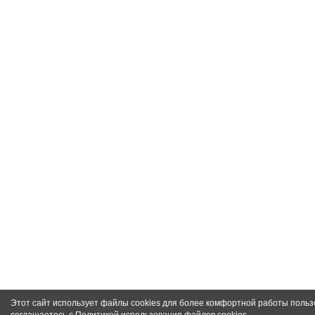
Этот сайт использует файлы cookies для более комфортной работы польз
соглашаетесь с
Политикой использования файлов cookies
.