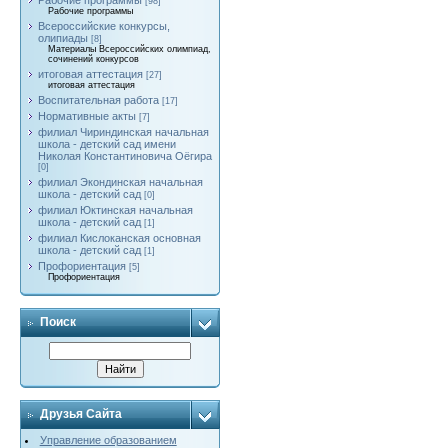
Рабочие программы
[98]
Рабочие программы
Всероссийские конкурсы,
олипиады
[8]
Материалы Всероссийских олимпиад,
сочинений конкурсов
итоговая аттестация
[27]
итоговая аттестация
Воспитательная работа
[17]
Нормативные акты
[7]
филиал Чириндинская начальная
школа - детский сад имени
Николая Константиновича Оёгира
[0]
филиал Экондинская начальная
школа - детский сад
[0]
филиал Юктинская начальная
школа - детский сад
[1]
филиал Кислоканская основная
школа - детский сад
[1]
Профориентация
[5]
Профориентация
Поиск
Друзья Сайта
Управление образованием