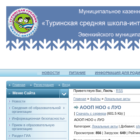
НОВОСТИ
ПИТАНИЕ
ИНФОРМАЦИЯ ДЛЯ РОДИ
Главная
Регистрация
Вход
Приветствую Вас
,
Гость
·
RSS
Меню Сайта
Главная
»
Файлы
»
Локальные акты
Новости
АООП НОО с ЛУО
Сведения об образовательной
организации
[
Скачать с сервера
(601.5 Kb) ]
Информационная безопасность
АООП НОО с ЛУО
Прием в образовательную
Категория
:
Локальные акты
|
Добавил
:
sh
организацию
Просмотров
:
856
|
Загрузок
:
649
|
Рейтин
Раздел ГИА