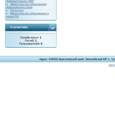
Администрации ЭМР
Министерство образования
Красноярского края
Госуслуги
Министерство образования и
науки РФ
Статистика
Онлайн всего:
1
Гостей:
1
Пользователей:
0
Адрес: 648000 Красноярский край, Эвенкийский МР, п. Тур
Бесп