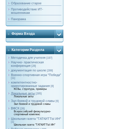
Образование старое
Противодействие ИТ-
мошенникам
Панорама
Форма Входа
Категории Раздела
Методичка для учителя
[197]
Научно- практическая
конференция
[28]
документация по школе
[289]
Военно-спортивная игра "Победа"
[11]
компетентностно-
ориентированные задания
[8]
КОЗы, структура, примеры
Локальные акты
[295]
Локальные акты
Зал боевой и трудовой славы
[6]
Зал боевой и трудовой славы
ВФСК
[26]
Всероссийский физкультурно-
спортивный комплекс
Школьная газета "ТАТКИТТЫ ИН"
[1]
Школьная газета "ТАТКИТТЫ ИН"