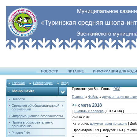
НОВОСТИ
ПИТАНИЕ
ИНФОРМАЦИЯ ДЛЯ РОДИ
Главная
Регистрация
Вход
Приветствую Вас
,
Гость
·
RSS
Меню Сайта
Главная
»
Файлы
»
документация по шко
Новости
смета 2018
Сведения об образовательной
организации
[
Скачать с сервера
(1017.4 Kb) ]
Информационная безопасность
смета 2018
Прием в образовательную
Категория
:
документация по школе
|
Доб
организацию
Просмотров
:
699
|
Загрузок
:
663
|
Рейтин
Раздел ГИА