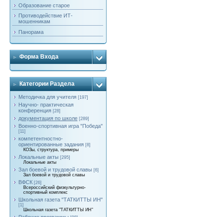
Образование старое
Противодействие ИТ-
мошенникам
Панорама
Форма Входа
Категории Раздела
Методичка для учителя
[197]
Научно- практическая
конференция
[28]
документация по школе
[289]
Военно-спортивная игра "Победа"
[11]
компетентностно-
ориентированные задания
[8]
КОЗы, структура, примеры
Локальные акты
[295]
Локальные акты
Зал боевой и трудовой славы
[6]
Зал боевой и трудовой славы
ВФСК
[26]
Всероссийский физкультурно-
спортивный комплекс
Школьная газета "ТАТКИТТЫ ИН"
[1]
Школьная газета "ТАТКИТТЫ ИН"