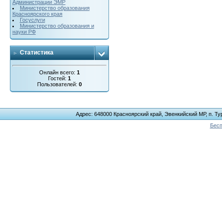
Администрации ЭМР
Министерство образования
Красноярского края
Госуслуги
Министерство образования и
науки РФ
Статистика
Онлайн всего:
1
Гостей:
1
Пользователей:
0
Адрес: 648000 Красноярский край, Эвенкийский МР, п. Тур
Бесп