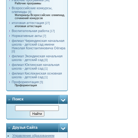
Рабочие программы
[98]
Рабочие программы
Всероссийские конкурсы,
олипиады
[8]
Материалы Всероссийских олимпиад,
сочинений конкурсов
итоговая аттестация
[27]
итоговая аттестация
Воспитательная работа
[17]
Нормативные акты
[7]
филиал Чириндинская начальная
школа - детский сад имени
Николая Константиновича Оёгира
[0]
филиал Экондинская начальная
школа - детский сад
[0]
филиал Юктинская начальная
школа - детский сад
[1]
филиал Кислоканская основная
школа - детский сад
[1]
Профориентация
[5]
Профориентация
Поиск
Друзья Сайта
Управление образованием