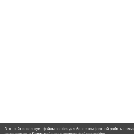
Этот сайт использует файлы cookies для более комфортной работы польз
соглашаетесь с
Политикой использования файлов cookies
.