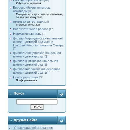
Рабочие программы
[98]
Рабочие программы
Всероссийские конкурсы,
олипиады
[8]
Материалы Всероссийских олимпиад,
сочинений конкурсов
итоговая аттестация
[27]
итоговая аттестация
Воспитательная работа
[17]
Нормативные акты
[7]
филиал Чириндинская начальная
школа - детский сад имени
Николая Константиновича Оёгира
[0]
филиал Экондинская начальная
школа - детский сад
[0]
филиал Юктинская начальная
школа - детский сад
[1]
филиал Кислоканская основная
школа - детский сад
[1]
Профориентация
[5]
Профориентация
Поиск
Друзья Сайта
Управление образованием