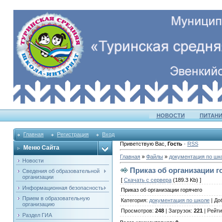
НОВОСТИ
ПИТАНИ
Главная
Регистрация
Вход
Приветствую Вас
,
Гость
·
RSS
Меню Сайта
Главная
»
Файлы
»
документация по шк
Новости
Приказ об организации г
Сведения об образовательной
организации
[
Скачать с сервера
(189.3 Kb) ]
Информационная безопасность
Приказ об организации горячего
Прием в образовательную
Категория
:
документация по школе
|
До
организацию
Просмотров
:
248
|
Загрузок
:
221
|
Рейти
Раздел ГИА