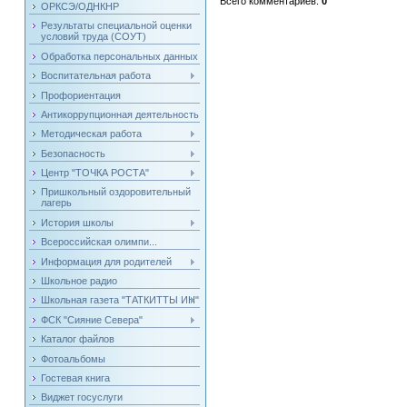
Всего комментариев
:
0
ОРКСЭ/ОДНКНР
Результаты специальной оценки
условий труда (СОУТ)
Обработка персональных данных
Воспитательная работа
Профориентация
Антикоррупционная деятельность
Методическая работа
Безопасность
Центр "ТОЧКА РОСТА"
Пришкольный оздоровительный
лагерь
История школы
Всероссийская олимпи...
Информация для родителей
Школьное радио
Школьная газета "ТАТКИТТЫ ИН"
ФСК "Сияние Севера"
Каталог файлов
Фотоальбомы
Гостевая книга
Виджет госуслуги