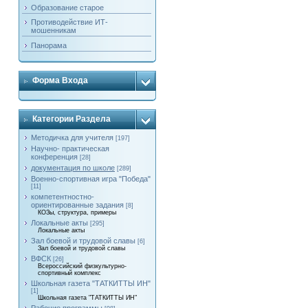
Образование старое
Противодействие ИТ-
мошенникам
Панорама
Форма Входа
Категории Раздела
Методичка для учителя
[197]
Научно- практическая
конференция
[28]
документация по школе
[289]
Военно-спортивная игра "Победа"
[11]
компетентностно-
ориентированные задания
[8]
КОЗы, структура, примеры
Локальные акты
[295]
Локальные акты
Зал боевой и трудовой славы
[6]
Зал боевой и трудовой славы
ВФСК
[26]
Всероссийский физкультурно-
спортивный комплекс
Школьная газета "ТАТКИТТЫ ИН"
[1]
Школьная газета "ТАТКИТТЫ ИН"