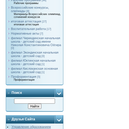
Рабочие программы
[98]
Рабочие программы
Всероссийские конкурсы,
олипиады
[8]
Материалы Всероссийских олимпиад,
сочинений конкурсов
итоговая аттестация
[27]
итоговая аттестация
Воспитательная работа
[17]
Нормативные акты
[7]
филиал Чириндинская начальная
школа - детский сад имени
Николая Константиновича Оёгира
[0]
филиал Экондинская начальная
школа - детский сад
[0]
филиал Юктинская начальная
школа - детский сад
[1]
филиал Кислоканская основная
школа - детский сад
[1]
Профориентация
[5]
Профориентация
Поиск
Друзья Сайта
Управление образованием