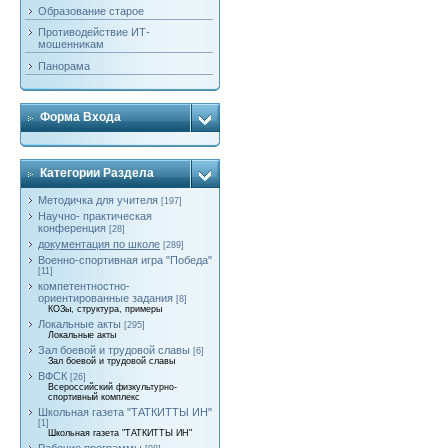
Образование старое
Противодействие ИТ-
мошенникам
Панорама
Форма Входа
Категории Раздела
Методичка для учителя
[197]
Научно- практическая
конференция
[28]
документация по школе
[289]
Военно-спортивная игра "Победа"
[11]
компетентностно-
ориентированные задания
[8]
КОЗы, структура, примеры
Локальные акты
[295]
Локальные акты
Зал боевой и трудовой славы
[6]
Зал боевой и трудовой славы
ВФСК
[26]
Всероссийский физкультурно-
спортивный комплекс
Школьная газета "ТАТКИТТЫ ИН"
[1]
Школьная газета "ТАТКИТТЫ ИН"