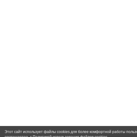
Этот сайт использует файлы cookies для более комфортной работы польз
соглашаетесь с
Политикой использования файлов cookies
.