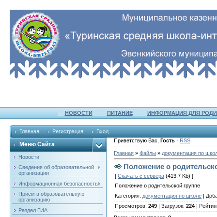
НОВОСТИ
ПИТАНИЕ
ИНФОРМАЦИЯ ДЛЯ РОДИ
Главная
Регистрация
Вход
Приветствую Вас
,
Гость
·
RSS
Меню Сайта
Главная
»
Файлы
»
документация по шко
Новости
Положение о родительско
Сведения об образовательной
организации
[
Скачать с сервера
(413.7 Kb) ]
Информационная безопасность
Положение о родительской группе
Прием в образовательную
Категория
:
документация по школе
|
Доб
организацию
Просмотров
:
249
|
Загрузок
:
224
|
Рейтин
Раздел ГИА