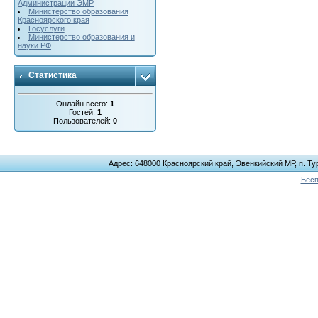
Администрации ЭМР
Министерство образования
Красноярского края
Госуслуги
Министерство образования и
науки РФ
Статистика
Онлайн всего:
1
Гостей:
1
Пользователей:
0
Адрес: 648000 Красноярский край, Эвенкийский МР, п. Тур
Бесп