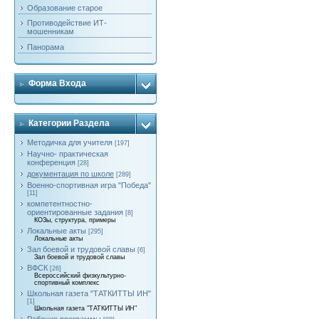
Образование старое
Противодействие ИТ-
мошенникам
Панорама
Форма Входа
Категории Раздела
Методичка для учителя
[197]
Научно- практическая
конференция
[28]
документация по школе
[289]
Военно-спортивная игра "Победа"
[11]
компетентностно-
ориентированные задания
[8]
КОЗы, структура, примеры
Локальные акты
[295]
Локальные акты
Зал боевой и трудовой славы
[6]
Зал боевой и трудовой славы
ВФСК
[26]
Всероссийский физкультурно-
спортивный комплекс
Школьная газета "ТАТКИТТЫ ИН"
[1]
Школьная газета "ТАТКИТТЫ ИН"