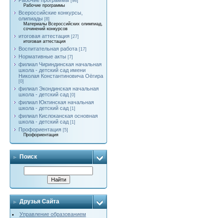
Рабочие программы
[98]
Рабочие программы
Всероссийские конкурсы,
олипиады
[8]
Материалы Всероссийских олимпиад,
сочинений конкурсов
итоговая аттестация
[27]
итоговая аттестация
Воспитательная работа
[17]
Нормативные акты
[7]
филиал Чириндинская начальная
школа - детский сад имени
Николая Константиновича Оёгира
[0]
филиал Экондинская начальная
школа - детский сад
[0]
филиал Юктинская начальная
школа - детский сад
[1]
филиал Кислоканская основная
школа - детский сад
[1]
Профориентация
[5]
Профориентация
Поиск
Друзья Сайта
Управление образованием