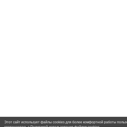
Этот сайт использует файлы cookies для более комфортной работы польз
соглашаетесь с
Политикой использования файлов cookies
.