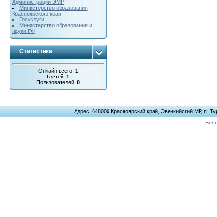
Администрации ЭМР
Министерство образования
Красноярского края
Госуслуги
Министерство образования и
науки РФ
Статистика
Онлайн всего:
1
Гостей:
1
Пользователей:
0
Адрес: 648000 Красноярский край, Эвенкийский МР, п. Тур
Бесп