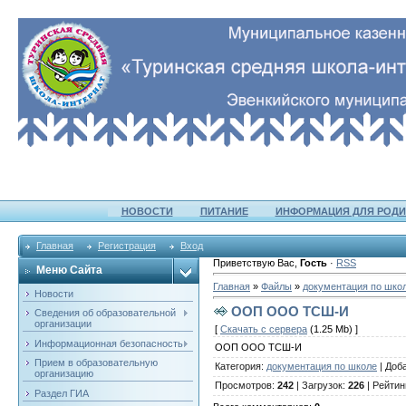
НОВОСТИ
ПИТАНИЕ
ИНФОРМАЦИЯ ДЛЯ РОДИ
Главная
Регистрация
Вход
Приветствую Вас
,
Гость
·
RSS
Меню Сайта
Главная
»
Файлы
»
документация по шко
Новости
ООП ООО ТСШ-И
Сведения об образовательной
организации
[
Скачать с сервера
(1.25 Mb) ]
Информационная безопасность
ООП ООО ТСШ-И
Прием в образовательную
Категория
:
документация по школе
|
Доб
организацию
Просмотров
:
242
|
Загрузок
:
226
|
Рейтин
Раздел ГИА