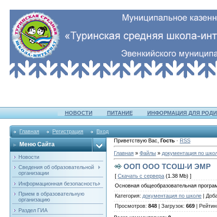
НОВОСТИ
ПИТАНИЕ
ИНФОРМАЦИЯ ДЛЯ РОДИ
Главная
Регистрация
Вход
Приветствую Вас
,
Гость
·
RSS
Меню Сайта
Главная
»
Файлы
»
документация по шко
Новости
ООП ООО ТСОШ-И ЭМР
Сведения об образовательной
организации
[
Скачать с сервера
(1.38 Mb) ]
Информационная безопасность
Основная общеобразовательная програм
Прием в образовательную
Категория
:
документация по школе
|
Доб
организацию
Просмотров
:
848
|
Загрузок
:
669
|
Рейтин
Раздел ГИА