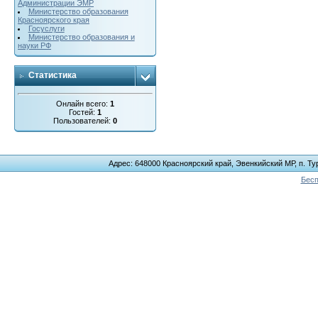
Администрации ЭМР
Министерство образования
Красноярского края
Госуслуги
Министерство образования и
науки РФ
Статистика
Онлайн всего:
1
Гостей:
1
Пользователей:
0
Адрес: 648000 Красноярский край, Эвенкийский МР, п. Тур
Бесп