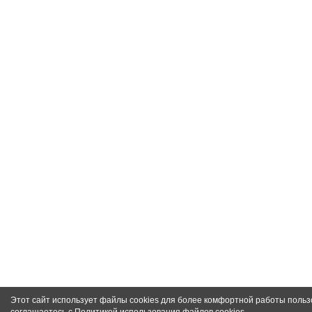
Этот сайт использует файлы cookies для более комфортной работы польз
соглашаетесь с
Политикой использования файлов cookies
.