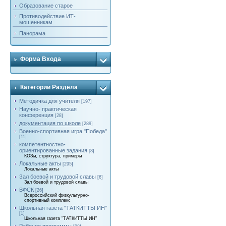
Образование старое
Противодействие ИТ-
мошенникам
Панорама
Форма Входа
Категории Раздела
Методичка для учителя
[197]
Научно- практическая
конференция
[28]
документация по школе
[289]
Военно-спортивная игра "Победа"
[11]
компетентностно-
ориентированные задания
[8]
КОЗы, структура, примеры
Локальные акты
[295]
Локальные акты
Зал боевой и трудовой славы
[6]
Зал боевой и трудовой славы
ВФСК
[26]
Всероссийский физкультурно-
спортивный комплекс
Школьная газета "ТАТКИТТЫ ИН"
[1]
Школьная газета "ТАТКИТТЫ ИН"