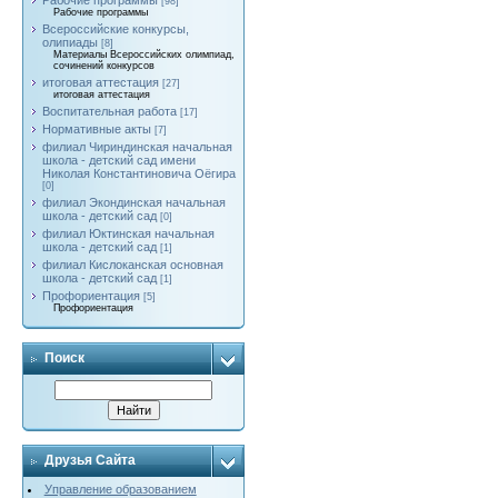
Рабочие программы
[98]
Рабочие программы
Всероссийские конкурсы,
олипиады
[8]
Материалы Всероссийских олимпиад,
сочинений конкурсов
итоговая аттестация
[27]
итоговая аттестация
Воспитательная работа
[17]
Нормативные акты
[7]
филиал Чириндинская начальная
школа - детский сад имени
Николая Константиновича Оёгира
[0]
филиал Экондинская начальная
школа - детский сад
[0]
филиал Юктинская начальная
школа - детский сад
[1]
филиал Кислоканская основная
школа - детский сад
[1]
Профориентация
[5]
Профориентация
Поиск
Друзья Сайта
Управление образованием