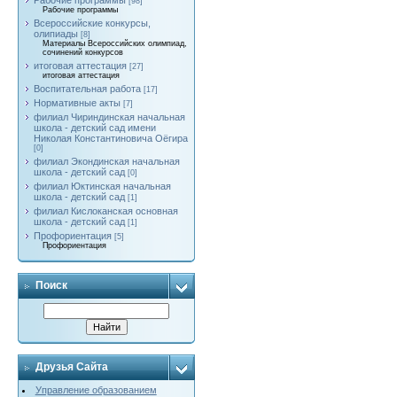
Рабочие программы
[98]
Рабочие программы
Всероссийские конкурсы,
олипиады
[8]
Материалы Всероссийских олимпиад,
сочинений конкурсов
итоговая аттестация
[27]
итоговая аттестация
Воспитательная работа
[17]
Нормативные акты
[7]
филиал Чириндинская начальная
школа - детский сад имени
Николая Константиновича Оёгира
[0]
филиал Экондинская начальная
школа - детский сад
[0]
филиал Юктинская начальная
школа - детский сад
[1]
филиал Кислоканская основная
школа - детский сад
[1]
Профориентация
[5]
Профориентация
Поиск
Друзья Сайта
Управление образованием