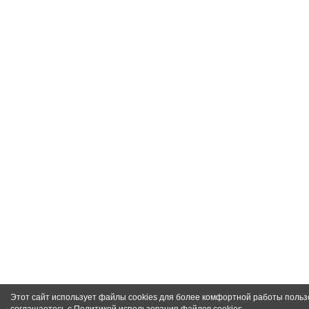
Этот сайт использует файлы cookies для более комфортной работы польз
соглашаетесь с
Политикой использования файлов cookies
.