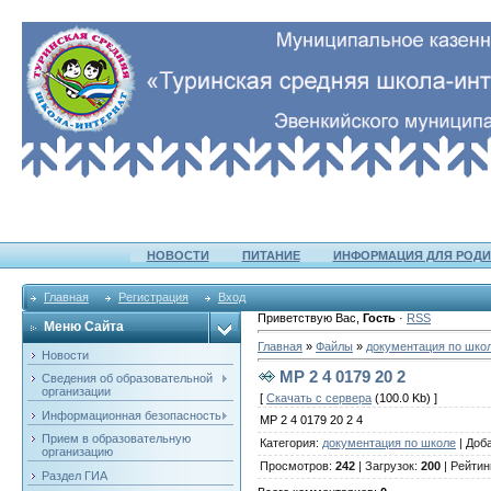
НОВОСТИ
ПИТАНИЕ
ИНФОРМАЦИЯ ДЛЯ РОДИ
Главная
Регистрация
Вход
Приветствую Вас
,
Гость
·
RSS
Меню Сайта
Главная
»
Файлы
»
документация по шко
Новости
МР 2 4 0179 20 2
Сведения об образовательной
организации
[
Скачать с сервера
(100.0 Kb) ]
Информационная безопасность
МР 2 4 0179 20 2 4
Прием в образовательную
Категория
:
документация по школе
|
Доб
организацию
Просмотров
:
242
|
Загрузок
:
200
|
Рейтин
Раздел ГИА