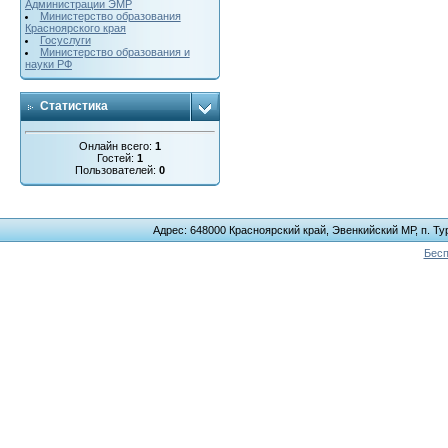
Администрации ЭМР
Министерство образования
Красноярского края
Госуслуги
Министерство образования и
науки РФ
Статистика
Онлайн всего:
1
Гостей:
1
Пользователей:
0
Адрес: 648000 Красноярский край, Эвенкийский МР, п. Тур
Бесп