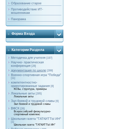
Образование старое
Противодействие ИТ-
мошенникам
Панорама
Форма Входа
Категории Раздела
Методичка для учителя
[197]
Научно- практическая
конференция
[28]
документация по школе
[289]
Военно-спортивная игра "Победа"
[11]
компетентностно-
ориентированные задания
[8]
КОЗы, структура, примеры
Локальные акты
[295]
Локальные акты
Зал боевой и трудовой славы
[6]
Зал боевой и трудовой славы
ВФСК
[26]
Всероссийский физкультурно-
спортивный комплекс
Школьная газета "ТАТКИТТЫ ИН"
[1]
Школьная газета "ТАТКИТТЫ ИН"