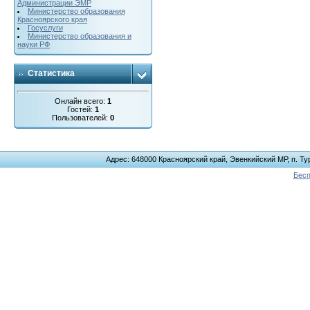
Администрации ЭМР
Министерство образования
Красноярского края
Госуслуги
Министерство образования и
науки РФ
Статистика
Онлайн всего:
1
Гостей:
1
Пользователей:
0
Адрес: 648000 Красноярский край, Эвенкийский МР, п. Тур
Бесп