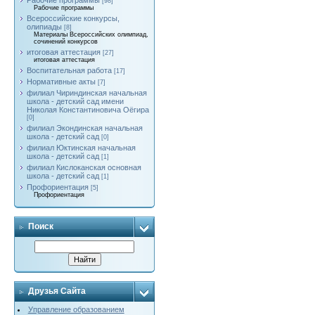
Рабочие программы
[98]
Рабочие программы
Всероссийские конкурсы,
олипиады
[8]
Материалы Всероссийских олимпиад,
сочинений конкурсов
итоговая аттестация
[27]
итоговая аттестация
Воспитательная работа
[17]
Нормативные акты
[7]
филиал Чириндинская начальная
школа - детский сад имени
Николая Константиновича Оёгира
[0]
филиал Экондинская начальная
школа - детский сад
[0]
филиал Юктинская начальная
школа - детский сад
[1]
филиал Кислоканская основная
школа - детский сад
[1]
Профориентация
[5]
Профориентация
Поиск
Друзья Сайта
Управление образованием