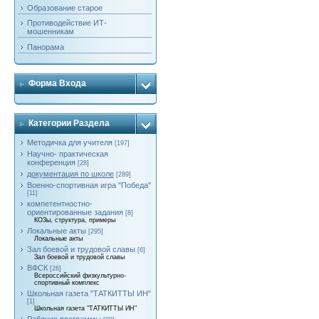
Образование старое
Противодействие ИТ-
мошенникам
Панорама
Форма Входа
Категории Раздела
Методичка для учителя
[197]
Научно- практическая
конференция
[28]
документация по школе
[289]
Военно-спортивная игра "Победа"
[11]
компетентностно-
ориентированные задания
[8]
КОЗы, структура, примеры
Локальные акты
[295]
Локальные акты
Зал боевой и трудовой славы
[6]
Зал боевой и трудовой славы
ВФСК
[26]
Всероссийский физкультурно-
спортивный комплекс
Школьная газета "ТАТКИТТЫ ИН"
[1]
Школьная газета "ТАТКИТТЫ ИН"