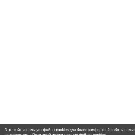
Этот сайт использует файлы cookies для более комфортной работы польз
соглашаетесь с
Политикой использования файлов cookies
.