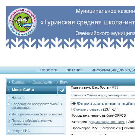
НОВОСТИ
ПИТАНИЕ
ИНФОРМАЦИЯ ДЛЯ РОДИ
Главная
Регистрация
Вход
Приветствую Вас
,
Гость
·
RSS
Меню Сайта
Главная
»
Файлы
»
документация по шко
Новости
Форма заявление о выбо
Сведения об образовательной
организации
[
Скачать с сервера
(13.4 Kb) ]
Информационная безопасность
Форма заявление о выборе ОРКСЭ
Прием в образовательную
Категория
:
документация по школе
|
Доб
организацию
Просмотров
:
277
|
Загрузок
:
236
|
Рейтин
Раздел ГИА