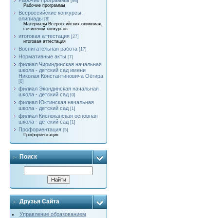
Рабочие программы
[98]
Рабочие программы
Всероссийские конкурсы,
олипиады
[8]
Материалы Всероссийских олимпиад,
сочинений конкурсов
итоговая аттестация
[27]
итоговая аттестация
Воспитательная работа
[17]
Нормативные акты
[7]
филиал Чириндинская начальная
школа - детский сад имени
Николая Константиновича Оёгира
[0]
филиал Экондинская начальная
школа - детский сад
[0]
филиал Юктинская начальная
школа - детский сад
[1]
филиал Кислоканская основная
школа - детский сад
[1]
Профориентация
[5]
Профориентация
Поиск
Друзья Сайта
Управление образованием