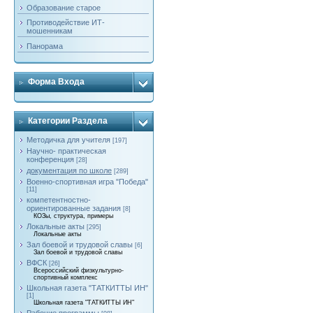
Образование старое
Противодействие ИТ-
мошенникам
Панорама
Форма Входа
Категории Раздела
Методичка для учителя
[197]
Научно- практическая
конференция
[28]
документация по школе
[289]
Военно-спортивная игра "Победа"
[11]
компетентностно-
ориентированные задания
[8]
КОЗы, структура, примеры
Локальные акты
[295]
Локальные акты
Зал боевой и трудовой славы
[6]
Зал боевой и трудовой славы
ВФСК
[26]
Всероссийский физкультурно-
спортивный комплекс
Школьная газета "ТАТКИТТЫ ИН"
[1]
Школьная газета "ТАТКИТТЫ ИН"