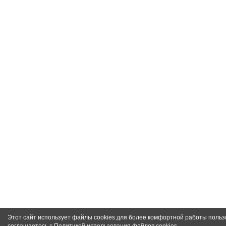
Этот сайт использует файлы cookies для более комфортной работы польз
соглашаетесь с
Политикой использования файлов cookies
.