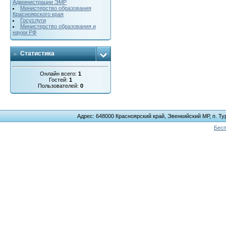
Администрации ЭМР
Министерство образования
Красноярского края
Госуслуги
Министерство образования и
науки РФ
Статистика
Онлайн всего:
1
Гостей:
1
Пользователей:
0
Адрес: 648000 Красноярский край, Эвенкийский МР, п. Тур
Бесп