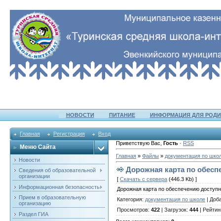
НОВОСТИ
ПИТАНИЕ
ИНФОРМАЦИЯ ДЛЯ РОДИ
Главная
Регистрация
Вход
Приветствую Вас
,
Гость
·
RSS
Меню Сайта
Главная
»
Файлы
»
документация по шко
Новости
Дорожная карта по обесп
Сведения об образовательной
организации
[
Скачать с сервера
(446.3 Kb) ]
Информационная безопасность
Дорожная карта по обеспечению доступ
Прием в образовательную
Категория
:
документация по школе
|
Доб
организацию
Просмотров
:
422
|
Загрузок
:
444
|
Рейтин
Раздел ГИА