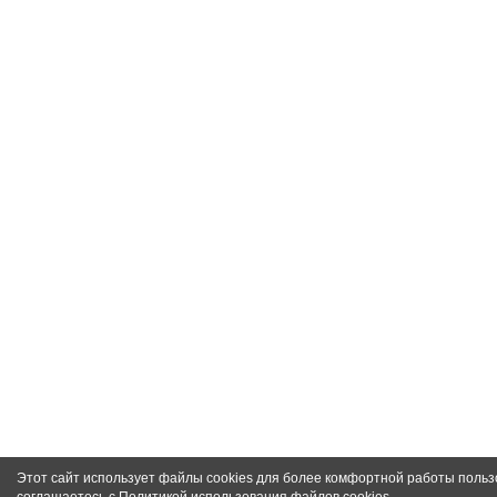
Этот сайт использует файлы cookies для более комфортной работы польз
соглашаетесь с
Политикой использования файлов cookies
.