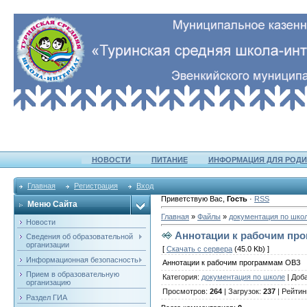
НОВОСТИ
ПИТАНИЕ
ИНФОРМАЦИЯ ДЛЯ РОДИ
Главная
Регистрация
Вход
Приветствую Вас
,
Гость
·
RSS
Меню Сайта
Главная
»
Файлы
»
документация по шко
Новости
Аннотации к рабочим пр
Сведения об образовательной
организации
[
Скачать с сервера
(45.0 Kb) ]
Информационная безопасность
Аннотации к рабочим программам ОВЗ
Прием в образовательную
Категория
:
документация по школе
|
Доб
организацию
Просмотров
:
264
|
Загрузок
:
237
|
Рейтин
Раздел ГИА