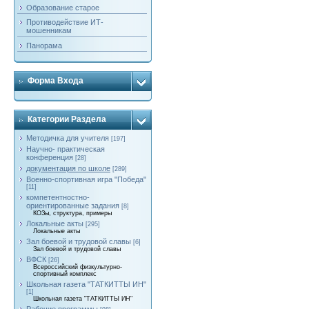
Образование старое
Противодействие ИТ-
мошенникам
Панорама
Форма Входа
Категории Раздела
Методичка для учителя
[197]
Научно- практическая
конференция
[28]
документация по школе
[289]
Военно-спортивная игра "Победа"
[11]
компетентностно-
ориентированные задания
[8]
КОЗы, структура, примеры
Локальные акты
[295]
Локальные акты
Зал боевой и трудовой славы
[6]
Зал боевой и трудовой славы
ВФСК
[26]
Всероссийский физкультурно-
спортивный комплекс
Школьная газета "ТАТКИТТЫ ИН"
[1]
Школьная газета "ТАТКИТТЫ ИН"