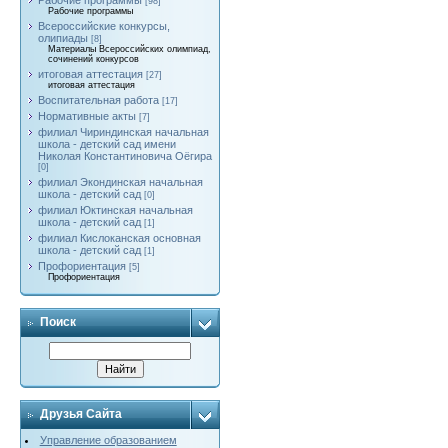
Рабочие программы
[98]
Рабочие программы
Всероссийские конкурсы,
олипиады
[8]
Материалы Всероссийских олимпиад,
сочинений конкурсов
итоговая аттестация
[27]
итоговая аттестация
Воспитательная работа
[17]
Нормативные акты
[7]
филиал Чириндинская начальная
школа - детский сад имени
Николая Константиновича Оёгира
[0]
филиал Экондинская начальная
школа - детский сад
[0]
филиал Юктинская начальная
школа - детский сад
[1]
филиал Кислоканская основная
школа - детский сад
[1]
Профориентация
[5]
Профориентация
Поиск
Друзья Сайта
Управление образованием