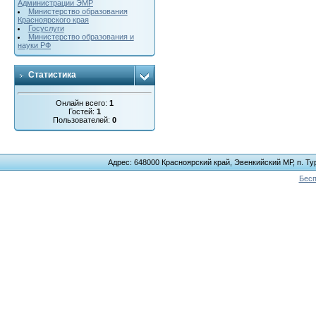
Администрации ЭМР
Министерство образования
Красноярского края
Госуслуги
Министерство образования и
науки РФ
Статистика
Онлайн всего:
1
Гостей:
1
Пользователей:
0
Адрес: 648000 Красноярский край, Эвенкийский МР, п. Тур
Бесп