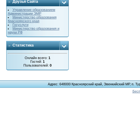
Друзья Сайта
Управление образованием
Администрации ЭМР
Министерство образования
Красноярского края
Госуслуги
Министерство образования и
науки РФ
Статистика
Онлайн всего:
1
Гостей:
1
Пользователей:
0
Адрес: 648000 Красноярский край, Эвенкийский МР, п. Тур
Бесп