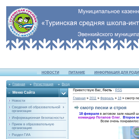
НОВОСТИ
ПИТАНИЕ
ИНФОРМАЦИЯ ДЛЯ РОДИ
Главная
Регистрация
Вход
Приветствую Вас
,
Гость
·
RSS
Меню Сайта
Главная
»
2011
»
Февраль
»
18
» смотр пе
Новости
смотр песни и строя
Сведения об образовательной
организации
18 февраля
в актовом зале нашей 
командир Потапов Олег
.
Второе ме
Информационная безопасность
Всем очень понравилос
Прием в образовательную
организацию
Раздел ГИА