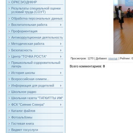
ОРКСЭ/ОДНКНР
Результаты специальной оценки
условий труда (СОУТ)
Обработка персональных данных
Воспитательная работа
Профориентация
Антикоррупционная деятельность
Методическая работа
Безопасность
Центр "ТОЧКА РОСТА"
Просмотров
: 1270 |
Добавил
:
internat
|
Рейтинг
:
0
Пришкольный оздоровительный
Всего комментариев
:
0
лагерь
История школы
Всероссийская олимпи...
Информация для родителей
Школьное радио
Школьная газета "ТАТКИТТЫ ИН"
ФСК "Сияние Севера"
Каталог файлов
Фотоальбомы
Гостевая книга
Виджет госуслуги