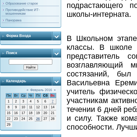
подрастающего по
Образование старое
Противодействие ИТ-
школы-интерната.
мошенникам
Панорама
Форма Входа
В Школьном этапе
классы. В школе 
Поиск
представитель с
возглавляющий м
состязаний, был
Васильевна Ереми
Календарь
учитель физическ
«
Февраль 2016
»
Пн
Вт
Ср
Чт
Пт
Сб
Вс
участникам активно
1
2
3
4
5
6
7
течении 6 дней ре
8
9
10
11
12
13
14
15
16
17
18
19
20
21
и силу. Также ко
22
23
24
25
26
27
28
29
способности. Лучш