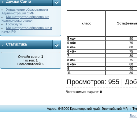
Друзья Сайта
Управление образованием
Администрации ЭМР
Министерство образования
Красноярского края
класс
Эстафетный
Госуслуги
Министерство образования и
науки РФ
5 «а»
80
5 «б»
75
Статистика
6 «а»
80
6 «б»
75
7
80
Онлайн всего:
1
8 «а»
75
Гостей:
1
Пользователей:
0
8 «б»
80
9
40
11
80
Просмотров
: 955 |
Доб
Всего комментариев
:
0
Адрес: 648000 Красноярский край, Эвенкийский МР, п. Тур
Бесп