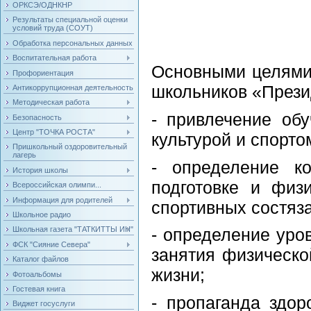
ОРКСЭ/ОДНКНР
Результаты специальной оценки
условий труда (СОУТ)
Обработка персональных данных
Воспитательная работа
Основными целями 
Профориентация
школьников «Прези
Антикоррупционная деятельность
Методическая работа
- привлечение об
Безопасность
Центр "ТОЧКА РОСТА"
культурой и спорто
Пришкольный оздоровительный
лагерь
- определение к
История школы
подготовке и физ
Всероссийская олимпи...
Информация для родителей
спортивных состяз
Школьное радио
- определение уро
Школьная газета "ТАТКИТТЫ ИН"
ФСК "Сияние Севера"
занятия физическо
Каталог файлов
жизни;
Фотоальбомы
Гостевая книга
- пропаганда здо
Виджет госуслуги