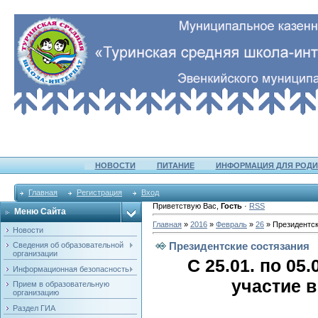
НОВОСТИ
ПИТАНИЕ
ИНФОРМАЦИЯ ДЛЯ РОДИ
Главная
Регистрация
Вход
Приветствую Вас
,
Гость
·
RSS
Меню Сайта
Главная
»
2016
»
Февраль
»
26
» Президентск
Новости
Президентские состязания
Сведения об образовательной
организации
С 25.01. по 0
Информационная безопасность
участие 
Прием в образовательную
организацию
Раздел ГИА