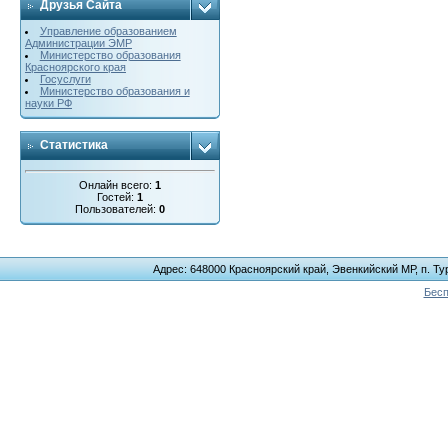
Друзья Сайта
Управление образованием
Администрации ЭМР
Министерство образования
Красноярского края
Госуслуги
Министерство образования и
науки РФ
Статистика
Онлайн всего:
1
Гостей:
1
Пользователей:
0
Адрес: 648000 Красноярский край, Эвенкийский МР, п. Тур
Бесп