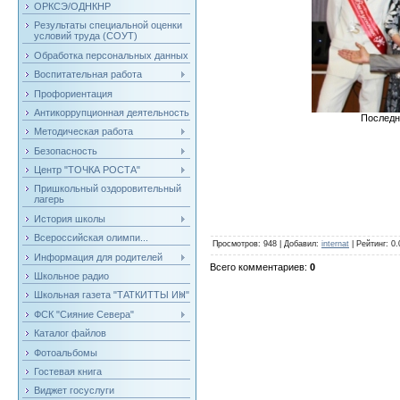
ОРКСЭ/ОДНКНР
Результаты специальной оценки
условий труда (СОУТ)
Обработка персональных данных
Воспитательная работа
Профориентация
Антикоррупционная деятельность
Последн
Методическая работа
Безопасность
Центр "ТОЧКА РОСТА"
Пришкольный оздоровительный
лагерь
История школы
Всероссийская олимпи...
Просмотров
: 948 |
Добавил
:
internat
|
Рейтинг
:
0.
Информация для родителей
Всего комментариев
:
0
Школьное радио
Школьная газета "ТАТКИТТЫ ИН"
ФСК "Сияние Севера"
Каталог файлов
Фотоальбомы
Гостевая книга
Виджет госуслуги