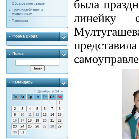
была празд
Образование старое
Противодействие ИТ-
линейку 
мошенникам
Панорама
Мултуга
Форма Входа
представил
Поиск
самоуправле
Календарь
«
Декабрь 2024
»
Пн
Вт
Ср
Чт
Пт
Сб
Вс
1
2
3
4
5
6
7
8
9
10
11
12
13
14
15
16
17
18
19
20
21
22
23
24
25
26
27
28
29
30
31