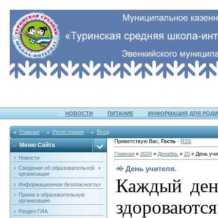
НОВОСТИ
ПИТАНИЕ
ИНФОРМАЦИЯ ДЛЯ РОДИ
Главная
Регистрация
Вход
Приветствую Вас
,
Гость
·
RSS
Меню Сайта
Главная
»
2024
»
Декабрь
»
20
» День учи
Новости
День учителя.
Сведения об образовательной
организации
Каждый ден
Информационная безопасность
Прием в образовательную
здороваютс
организацию
Раздел ГИА