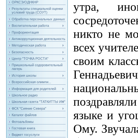
ОРКСЭ/ОДНКНР
утра, ин
Результаты специальной оценки
условий труда (СОУТ)
сосредоточе
Обработка персональных данных
Воспитательная работа
никто не мо
Профориентация
Антикоррупционная деятельность
всех учител
Методическая работа
Безопасность
своим клас
Центр "ТОЧКА РОСТА"
Пришкольный оздоровительный
лагерь
Геннадьеви
История школы
Всероссийская олимпи...
национальны
Информация для родителей
Школьное радио
поздравлял
Школьная газета "ТАТКИТТЫ ИН"
ФСК "Сияние Севера"
языке и уг
Каталог файлов
Фотоальбомы
Ому. Звучал
Гостевая книга
Виджет госуслуги