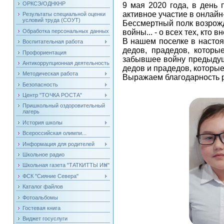
ОРКСЭ/ОДНКНР
9 мая 2020 года, в день
активное участие в онлайн
Результаты специальной оценки
условий труда (СОУТ)
Бессмертный полк возрожд
Обработка персональных данных
войны... - о всех тех, кт
В нашем поселке в настоя
Воспитательная работа
дедов, прадедов, которы
Профориентация
забывшее войну предыдущу
Антикоррупционная деятельность
дедов и прадедов, которы
Методическая работа
Выражаем благодарность р
Безопасность
Центр "ТОЧКА РОСТА"
Пришкольный оздоровительный
лагерь
История школы
Всероссийская олимпи...
Информация для родителей
Школьное радио
Школьная газета "ТАТКИТТЫ ИН"
ФСК "Сияние Севера"
Каталог файлов
Фотоальбомы
Гостевая книга
Виджет госуслуги