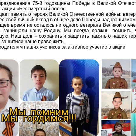
 празднования 75-й годовщины Победы в Великой Отечес
- акции «Бессмертный полк».
ает память о героях Великой Отечественной войны: ветер
о внес свой личный вклад в общее дело Победы над фашизмом
щее время не осталось ни одного ветерана Великой отече
е защищали нашу Родину. Мы всегда должны помнить, чт
ю. Наш долг – сохранить и защитить память о наших гер
е защитили наше право жить.
одителям наших учеников за активное участие в акции.