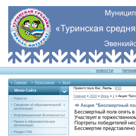
НОВОСТИ
ПИТАНИ
Главная
Регистрация
Вход
Приветствую Вас
,
Гость
·
RSS
Меню Сайта
Главная
»
2020
»
Июнь
»
1
» Акция "Бес
Новости
Акция "Бессмертный по
Сведения об образовательной
организации
Бессмертный полк опять в
Информационная безопасность
Участвует в торжественно
Прием в образовательную
Портреты победителей нес
организацию
Бессмертие представлено 
Раздел ГИА