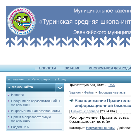
НОВОСТИ
ПИТАНИЕ
ИНФОРМАЦИЯ ДЛЯ РОДИ
Главная
Регистрация
Вход
Приветствую Вас
,
Гость
·
RSS
Меню Сайта
Главная
»
Файлы
»
Нормативные акты
Новости
Распоряжение Правительс
Сведения об образовательной
организации
информационной безопас
Информационная безопасность
[
Скачать с сервера
(230.4 Kb) ]
Распоряжение Правительства
Прием в образовательную
организацию
безопасности детей»
Раздел ГИА
Категория
:
Нормативные акты
|
Добавил