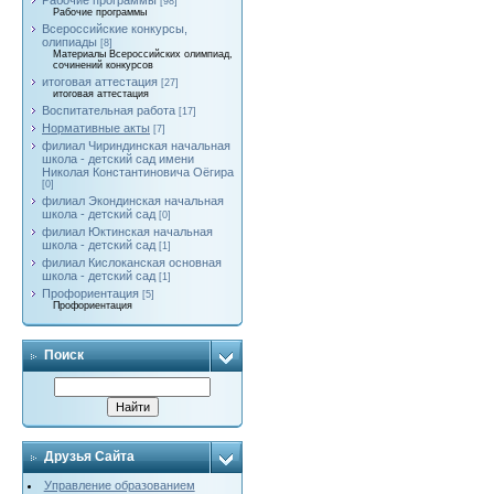
Рабочие программы
[98]
Рабочие программы
Всероссийские конкурсы,
олипиады
[8]
Материалы Всероссийских олимпиад,
сочинений конкурсов
итоговая аттестация
[27]
итоговая аттестация
Воспитательная работа
[17]
Нормативные акты
[7]
филиал Чириндинская начальная
школа - детский сад имени
Николая Константиновича Оёгира
[0]
филиал Экондинская начальная
школа - детский сад
[0]
филиал Юктинская начальная
школа - детский сад
[1]
филиал Кислоканская основная
школа - детский сад
[1]
Профориентация
[5]
Профориентация
Поиск
Друзья Сайта
Управление образованием