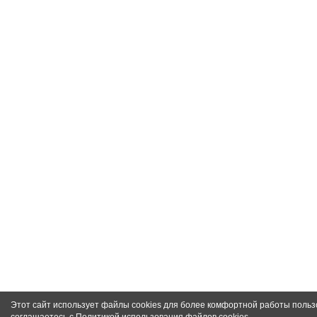
Этот сайт использует файлы cookies для более комфортной работы польз
соглашаетесь с
Политикой использования файлов cookies
.