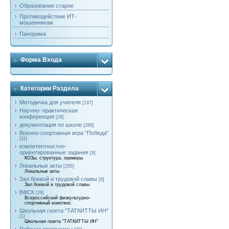
Образование старое
Противодействие ИТ-
мошенникам
Панорама
Форма Входа
Категории Раздела
Методичка для учителя
[197]
Научно- практическая
конференция
[28]
документация по школе
[289]
Военно-спортивная игра "Победа"
[11]
компетентностно-
ориентированные задания
[8]
КОЗы, структура, примеры
Локальные акты
[295]
Локальные акты
Зал боевой и трудовой славы
[6]
Зал боевой и трудовой славы
ВФСК
[26]
Всероссийский физкультурно-
спортивный комплекс
Школьная газета "ТАТКИТТЫ ИН"
[1]
Школьная газета "ТАТКИТТЫ ИН"