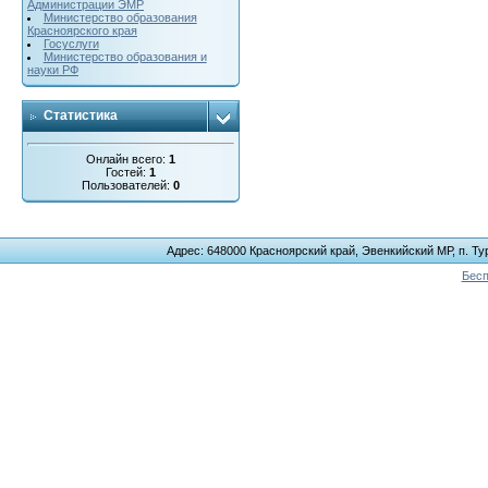
Администрации ЭМР
Министерство образования
Красноярского края
Госуслуги
Министерство образования и
науки РФ
Статистика
Онлайн всего:
1
Гостей:
1
Пользователей:
0
Адрес: 648000 Красноярский край, Эвенкийский МР, п. Тур
Бесп