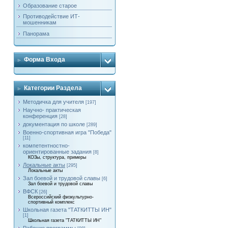
Образование старое
Противодействие ИТ-
мошенникам
Панорама
Форма Входа
Категории Раздела
Методичка для учителя
[197]
Научно- практическая
конференция
[28]
документация по школе
[289]
Военно-спортивная игра "Победа"
[11]
компетентностно-
ориентированные задания
[8]
КОЗы, структура, примеры
Локальные акты
[295]
Локальные акты
Зал боевой и трудовой славы
[6]
Зал боевой и трудовой славы
ВФСК
[26]
Всероссийский физкультурно-
спортивный комплекс
Школьная газета "ТАТКИТТЫ ИН"
[1]
Школьная газета "ТАТКИТТЫ ИН"