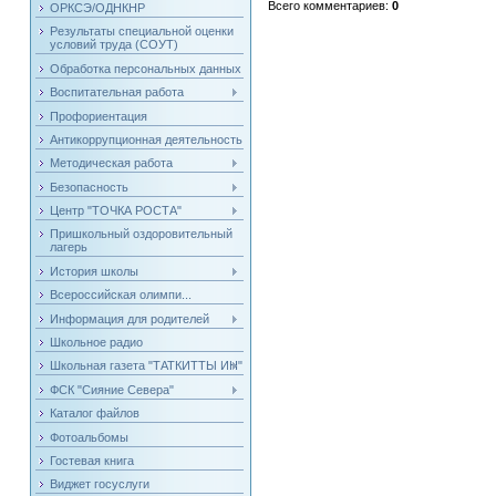
Всего комментариев
:
0
ОРКСЭ/ОДНКНР
Результаты специальной оценки
условий труда (СОУТ)
Обработка персональных данных
Воспитательная работа
Профориентация
Антикоррупционная деятельность
Методическая работа
Безопасность
Центр "ТОЧКА РОСТА"
Пришкольный оздоровительный
лагерь
История школы
Всероссийская олимпи...
Информация для родителей
Школьное радио
Школьная газета "ТАТКИТТЫ ИН"
ФСК "Сияние Севера"
Каталог файлов
Фотоальбомы
Гостевая книга
Виджет госуслуги