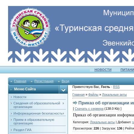
НОВОСТИ
ПИТАНИ
Главная
Регистрация
Вход
Приветствую Вас
,
Гость
·
RSS
Меню Сайта
Главная
»
Файлы
»
Локальные акты
Новости
Приказ об организации 
Сведения об образовательной
организации
[
Скачать с сервера
(138.0 Kb) ]
Информационная безопасность
Приказ об организации информац
Прием в образовательную
Категория
:
Локальные акты
|
Добавил
:
s
организацию
Просмотров
:
226
|
Загрузок
:
136
|
Рейти
Раздел ГИА