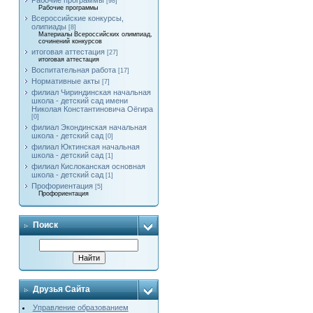
Рабочие программы
[98]
Рабочие программы
Всероссийские конкурсы,
олипиады
[8]
Материалы Всероссийских олимпиад,
сочинений конкурсов
итоговая аттестация
[27]
итоговая аттестация
Воспитательная работа
[17]
Нормативные акты
[7]
филиал Чириндинская начальная
школа - детский сад имени
Николая Константиновича Оёгира
[0]
филиал Экондинская начальная
школа - детский сад
[0]
филиал Юктинская начальная
школа - детский сад
[1]
филиал Кислоканская основная
школа - детский сад
[1]
Профориентация
[5]
Профориентация
Поиск
Друзья Сайта
Управление образованием