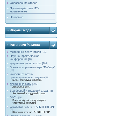
Образование старое
Противодействие ИТ-
мошенникам
Панорама
Форма Входа
Категории Раздела
Методичка для учителя
[197]
Научно- практическая
конференция
[28]
документация по школе
[289]
Военно-спортивная игра "Победа"
[11]
компетентностно-
ориентированные задания
[8]
КОЗы, структура, примеры
Локальные акты
[295]
Локальные акты
Зал боевой и трудовой славы
[6]
Зал боевой и трудовой славы
ВФСК
[26]
Всероссийский физкультурно-
спортивный комплекс
Школьная газета "ТАТКИТТЫ ИН"
[1]
Школьная газета "ТАТКИТТЫ ИН"