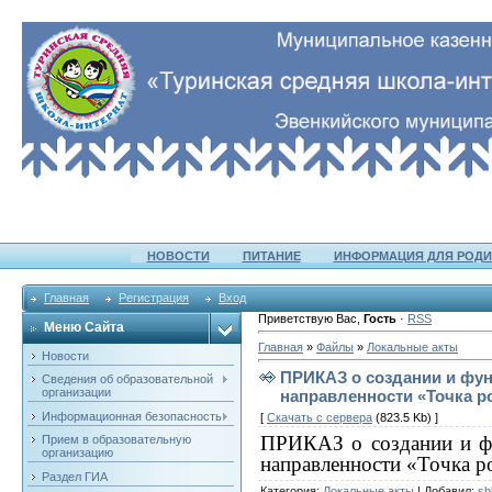
НОВОСТИ
ПИТАНИЕ
ИНФОРМАЦИЯ ДЛЯ РОДИ
Главная
Регистрация
Вход
Приветствую Вас
,
Гость
·
RSS
Меню Сайта
Главная
»
Файлы
»
Локальные акты
Новости
ПРИКАЗ о создании и фун
Сведения об образовательной
организации
направленности «Точка р
Информационная безопасность
[
Скачать с сервера
(823.5 Kb) ]
ПРИКАЗ о создании и фу
Прием в образовательную
организацию
направленности «Точка р
Раздел ГИА
Категория
:
Локальные акты
|
Добавил
:
sh