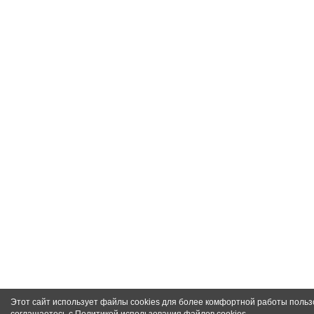
Этот сайт использует файлы cookies для более комфортной работы польз
соглашаетесь с
Политикой использования файлов cookies
.