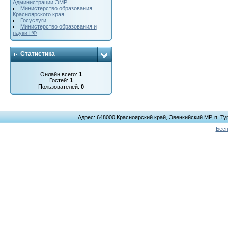
Администрации ЭМР
Министерство образования
Красноярского края
Госуслуги
Министерство образования и
науки РФ
Статистика
Онлайн всего:
1
Гостей:
1
Пользователей:
0
Адрес: 648000 Красноярский край, Эвенкийский МР, п. Тур
Бесп