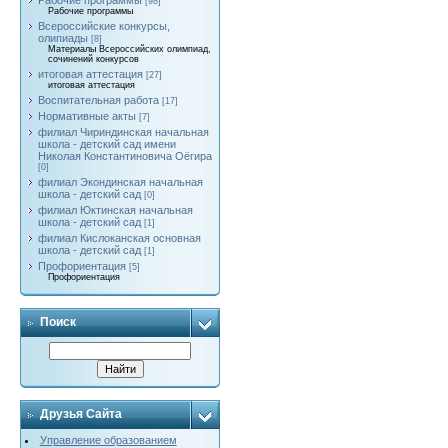
Рабочие программы
[98]
Рабочие программы
Всероссийские конкурсы,
олипиады
[8]
Материалы Всероссийских олимпиад,
сочинений конкурсов
итоговая аттестация
[27]
итоговая аттестация
Воспитательная работа
[17]
Нормативные акты
[7]
филиал Чириндинская начальная
школа - детский сад имени
Николая Константиновича Оёгира
[0]
филиал Экондинская начальная
школа - детский сад
[0]
филиал Юктинская начальная
школа - детский сад
[1]
филиал Кислоканская основная
школа - детский сад
[1]
Профориентация
[5]
Профориентация
Поиск
Друзья Сайта
Управление образованием