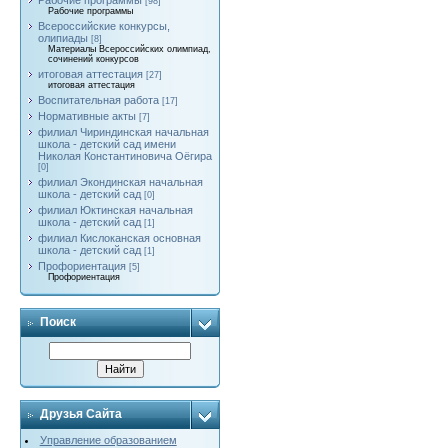
Рабочие программы
[98]
Рабочие программы
Всероссийские конкурсы,
олипиады
[8]
Материалы Всероссийских олимпиад,
сочинений конкурсов
итоговая аттестация
[27]
итоговая аттестация
Воспитательная работа
[17]
Нормативные акты
[7]
филиал Чириндинская начальная
школа - детский сад имени
Николая Константиновича Оёгира
[0]
филиал Экондинская начальная
школа - детский сад
[0]
филиал Юктинская начальная
школа - детский сад
[1]
филиал Кислоканская основная
школа - детский сад
[1]
Профориентация
[5]
Профориентация
Поиск
Друзья Сайта
Управление образованием