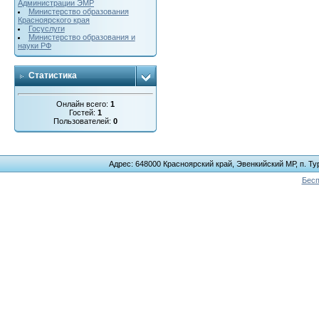
Администрации ЭМР
Министерство образования
Красноярского края
Госуслуги
Министерство образования и
науки РФ
Статистика
Онлайн всего:
1
Гостей:
1
Пользователей:
0
Адрес: 648000 Красноярский край, Эвенкийский МР, п. Тур
Бесп