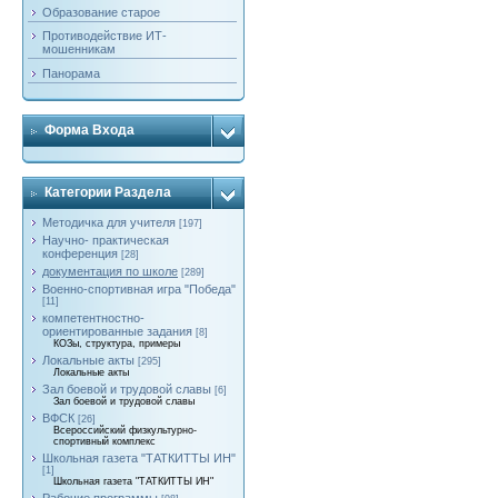
Образование старое
Противодействие ИТ-
мошенникам
Панорама
Форма Входа
Категории Раздела
Методичка для учителя
[197]
Научно- практическая
конференция
[28]
документация по школе
[289]
Военно-спортивная игра "Победа"
[11]
компетентностно-
ориентированные задания
[8]
КОЗы, структура, примеры
Локальные акты
[295]
Локальные акты
Зал боевой и трудовой славы
[6]
Зал боевой и трудовой славы
ВФСК
[26]
Всероссийский физкультурно-
спортивный комплекс
Школьная газета "ТАТКИТТЫ ИН"
[1]
Школьная газета "ТАТКИТТЫ ИН"