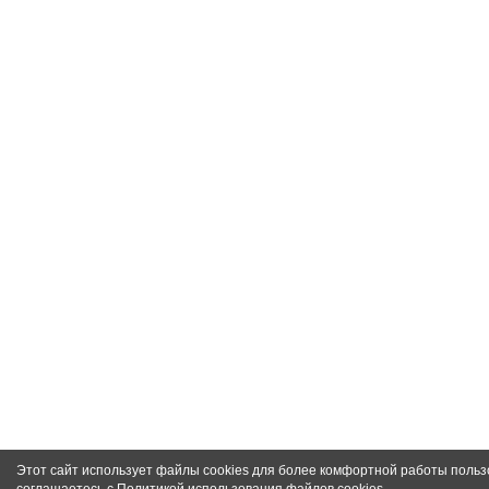
Этот сайт использует файлы cookies для более комфортной работы польз
соглашаетесь с
Политикой использования файлов cookies
.