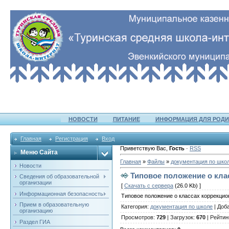
НОВОСТИ
ПИТАНИЕ
ИНФОРМАЦИЯ ДЛЯ РОДИ
Главная
Регистрация
Вход
Приветствую Вас
,
Гость
·
RSS
Меню Сайта
Главная
»
Файлы
»
документация по шко
Новости
Типовое положение о кла
Сведения об образовательной
организации
[
Скачать с сервера
(26.0 Kb) ]
Информационная безопасность
Типовое положение о классах коррекци
Прием в образовательную
Категория
:
документация по школе
|
Доб
организацию
Просмотров
:
729
|
Загрузок
:
670
|
Рейтин
Раздел ГИА