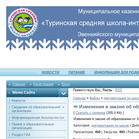
НОВОСТИ
ПИТАНИЕ
ИНФОРМАЦИЯ ДЛЯ РОДИ
Главная
Регистрация
Вход
Приветствую Вас
,
Гость
·
RSS
Меню Сайта
Главная
»
Файлы
»
документация по шко
Новости
Изменения в законе об обр
Сведения об образовательной
организации
[
Скачать с сервера
(255.0 Kb) ]
Информационная безопасность
Изменения в законе об образовании от 31
Прием в образовательную
Категория
:
документация по школе
|
Доб
организацию
Просмотров
:
450
|
Загрузок
:
493
|
Рейтин
Раздел ГИА