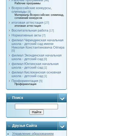
Рабочие программы
[98]
Рабочие программы
Всероссийские конкурсы,
олипиады
[8]
Материалы Всероссийских олимпиад,
сочинений конкурсов
итоговая аттестация
[27]
итоговая аттестация
Воспитательная работа
[17]
Нормативные акты
[7]
филиал Чириндинская начальная
школа - детский сад имени
Николая Константиновича Оёгира
[0]
филиал Экондинская начальная
школа - детский сад
[0]
филиал Юктинская начальная
школа - детский сад
[1]
филиал Кислоканская основная
школа - детский сад
[1]
Профориентация
[5]
Профориентация
Поиск
Друзья Сайта
Управление образованием