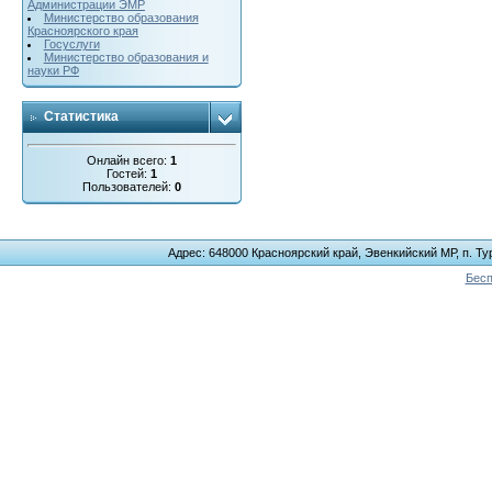
Администрации ЭМР
Министерство образования
Красноярского края
Госуслуги
Министерство образования и
науки РФ
Статистика
Онлайн всего:
1
Гостей:
1
Пользователей:
0
Адрес: 648000 Красноярский край, Эвенкийский МР, п. Тур
Бесп