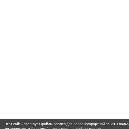
Этот сайт использует файлы cookies для более комфортной работы польз
соглашаетесь с
Политикой использования файлов cookies
.