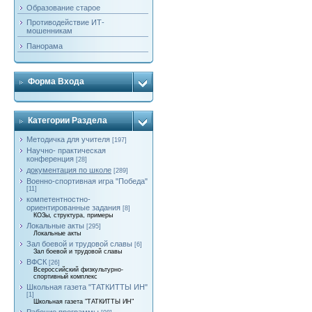
Образование старое
Противодействие ИТ-
мошенникам
Панорама
Форма Входа
Категории Раздела
Методичка для учителя
[197]
Научно- практическая
конференция
[28]
документация по школе
[289]
Военно-спортивная игра "Победа"
[11]
компетентностно-
ориентированные задания
[8]
КОЗы, структура, примеры
Локальные акты
[295]
Локальные акты
Зал боевой и трудовой славы
[6]
Зал боевой и трудовой славы
ВФСК
[26]
Всероссийский физкультурно-
спортивный комплекс
Школьная газета "ТАТКИТТЫ ИН"
[1]
Школьная газета "ТАТКИТТЫ ИН"