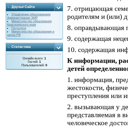
7. отрицающая сем
Друзья Сайта
родителям и (или) 
Управление образованием
Администрации ЭМР
Министерство образования
Красноярского края
8. оправдывающая 
Госуслуги
Министерство образования и
науки РФ
9. содержащая неце
Статистика
10. содержащая ин
Онлайн всего:
1
К информации, ра
Гостей:
1
Пользователей:
0
детей определенног
1. информация, пре
жестокости, физиче
преступления или и
2. вызывающая у дет
представляемая в 
человеческое досто