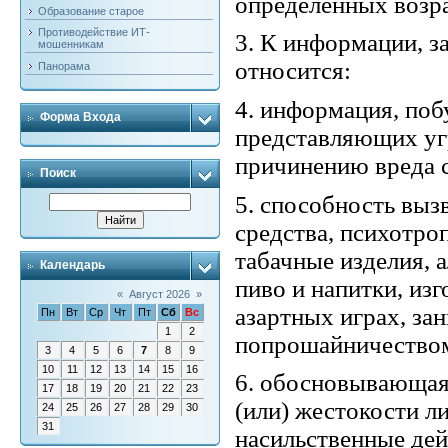
определенных возра
Образование старое
Противодействие ИТ-
3. К информации, з
мошенникам
относится:
Панорама
4. информация, по
Форма Входа
представляющих угр
причинению вреда 
Поиск
5. способность выз
средства, психотро
табачные изделия,
Календарь
пиво и напитки, изг
«
Август 2026
»
азартных играх, за
Пн
Вт
Ср
Чт
Пт
Сб
Вс
1
2
попрошайничество
3
4
5
6
7
8
9
10
11
12
13
14
15
16
6. обосновывающая
17
18
19
20
21
22
23
(или) жестокости 
24
25
26
27
28
29
30
31
насильственные де