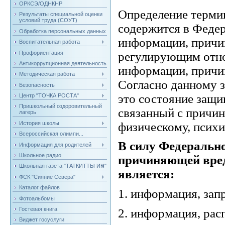
ОРКСЭ/ОДНКНР
Определение терми
Результаты специальной оценки
условий труда (СОУТ)
содержится в Федер
Обработка персональных данных
информации, причи
Воспитательная работа
Профориентация
регулирующим отно
Антикоррупционная деятельность
информации, причи
Методическая работа
Согласно данному з
Безопасность
это состояние защи
Центр "ТОЧКА РОСТА"
Пришкольный оздоровительный
связанный с причин
лагерь
физическому, психи
История школы
Всероссийская олимпи...
В силу Федеральн
Информация для родителей
Школьное радио
причиняющей вред 
Школьная газета "ТАТКИТТЫ ИН"
является:
ФСК "Сияние Севера"
Каталог файлов
1. информация, зап
Фотоальбомы
Гостевая книга
2. информация, рас
Виджет госуслуги