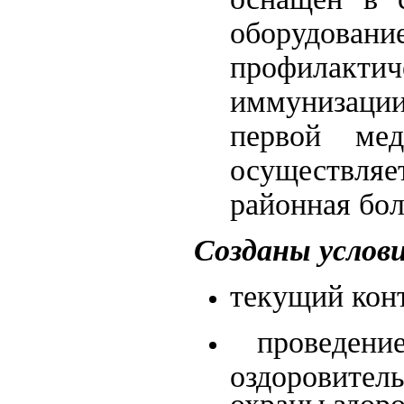
оборудовани
профилакти
иммунизации
первой мед
осуществляе
районная бо
Созданы услови
текущий конт
проведение
оздоровител
охраны здоро