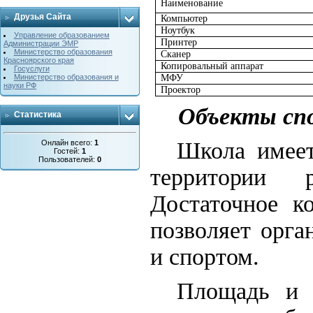
Наименование
Друзья Сайта
Компьютер
Ноутбук
Управление образованием
Принтер
Администрации ЭМР
Министерство образования
Сканер
Красноярского края
Копировальный аппарат
Госуслуги
МФУ
Министерство образования и
науки РФ
Проектор
Объекты сп
Статистика
Школа имеет
Онлайн всего:
1
Гостей:
1
Пользователей:
0
территории 
Достаточное к
позволяет орга
и спортом.
Площадь и 