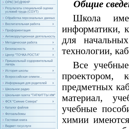
Общие сведе
ОРКСЭ/ОДНКНР
Результаты специальной оценки
условий труда (СОУТ)
Школа им
Обработка персональных данных
Воспитательная работа
информатики, 
Профориентация
Антикоррупционная деятельность
для начальны
Методическая работа
технологии, ка
Безопасность
Центр "ТОЧКА РОСТА"
Пришкольный оздоровительный
Все учебные
лагерь
История школы
проектором, 
Всероссийская олимпи...
Информация для родителей
предметных каб
Школьное радио
материал, уче
Школьная газета "ТАТКИТТЫ ИН"
ФСК "Сияние Севера"
учебные пособ
Каталог файлов
Фотоальбомы
химии
имеются
Гостевая книга
Виджет госуслуги