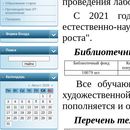
проведения лаб
Образование старое
Противодействие ИТ-
С 2021 год
мошенникам
Панорама
естественно-н
Форма Входа
роста".
Библиотечн
Поиск
Библиотечный фонд
К
попу
10079 шт.
Календарь
Все обучаю
«
Август 2026
»
Пн
Вт
Ср
Чт
Пт
Сб
Вс
художественн
1
2
3
4
5
6
7
8
9
пополняется и 
10
11
12
13
14
15
16
17
18
19
20
21
22
23
Перечень
те
24
25
26
27
28
29
30
31