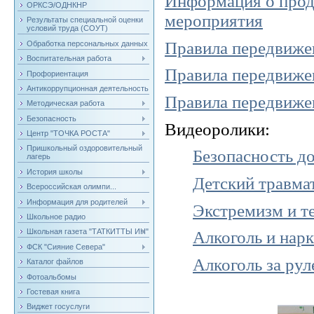
Информация о прод
ОРКСЭ/ОДНКНР
мероприятия
Результаты специальной оценки
условий труда (СОУТ)
Правила передвиже
Обработка персональных данных
Воспитательная работа
Правила передвиже
Профориентация
Антикоррупционная деятельность
Правила передвиже
Методическая работа
Безопасность
Видеоролики:
Центр "ТОЧКА РОСТА"
Пришкольный оздоровительный
Безопасность д
лагерь
История школы
Детский травма
Всероссийская олимпи...
Информация для родителей
Экстремизм и т
Школьное радио
Школьная газета "ТАТКИТТЫ ИН"
Алкоголь и нар
ФСК "Сияние Севера"
Алкоголь за рул
Каталог файлов
Фотоальбомы
Гостевая книга
Виджет госуслуги